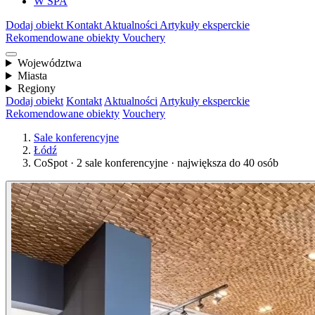
W SPA
Dodaj obiekt
Kontakt
Aktualności
Artykuły eksperckie
Rekomendowane obiekty
Vouchery
Województwa
Miasta
Regiony
Dodaj obiekt
Kontakt
Aktualności
Artykuły eksperckie
Rekomendowane obiekty
Vouchery
Sale konferencyjne
Łódź
CoSpot · 2 sale konferencyjne · największa do 40 osób