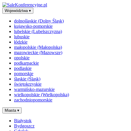
Województwa
▾
dolnośląskie (Dolny Śląsk)
kujawsko-pomorskie
lubelskie (Lubelszczyzna)
lubuskie
łódzkie
małopolskie (Małopolska)
mazowieckie (Mazowsze)
opolskie
podkarpackie
podlaskie
pomorskie
śląskie (Śląsk)
świętokrzyskie
warmińsko-mazurskie
wielkopolskie (Wielkopolska)
zachodniopomorskie
Miasta
▾
Białystok
Bydgoszcz