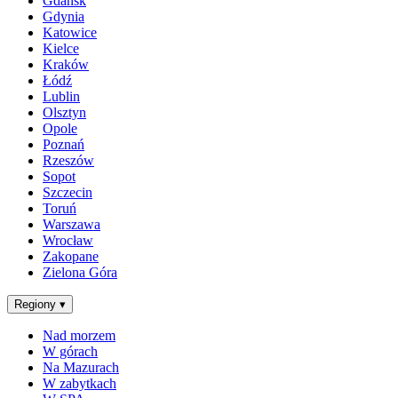
Gdańsk
Gdynia
Katowice
Kielce
Kraków
Łódź
Lublin
Olsztyn
Opole
Poznań
Rzeszów
Sopot
Szczecin
Toruń
Warszawa
Wrocław
Zakopane
Zielona Góra
Regiony
▾
Nad morzem
W górach
Na Mazurach
W zabytkach