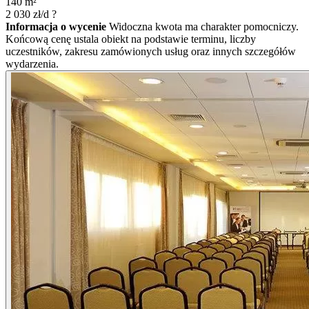
140
m²
2 030
zł/d
?
Informacja o wycenie
Widoczna kwota ma charakter pomocniczy.
Końcową cenę ustala obiekt na podstawie terminu, liczby
uczestników, zakresu zamówionych usług oraz innych szczegółów
wydarzenia.