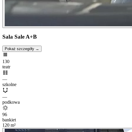
Sala Sale A+B
Pokaż szczegóły →
130
teatr
—
szkolne
—
podkowa
96
bankiet
120
m²