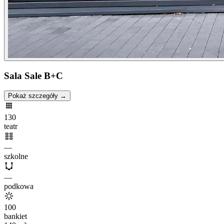
Sala Sale B+C
Pokaż szczegóły →
130
teatr
—
szkolne
—
podkowa
100
bankiet