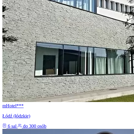
mHotel***
Łódź (łódzkie)
6 sal
do 300 osób