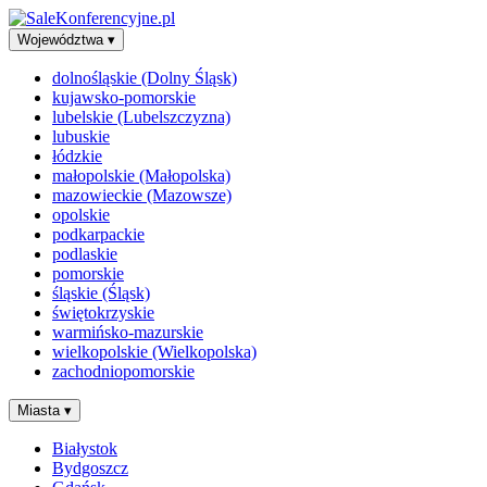
Województwa
▾
dolnośląskie (Dolny Śląsk)
kujawsko-pomorskie
lubelskie (Lubelszczyzna)
lubuskie
łódzkie
małopolskie (Małopolska)
mazowieckie (Mazowsze)
opolskie
podkarpackie
podlaskie
pomorskie
śląskie (Śląsk)
świętokrzyskie
warmińsko-mazurskie
wielkopolskie (Wielkopolska)
zachodniopomorskie
Miasta
▾
Białystok
Bydgoszcz