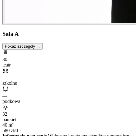
Sala A
Pokaż szczegóły →
30
teatr
—
szkolne
—
podkowa
32
bankiet
40
m²
580
zł/d
?
Informacja o wycenie
Widoczna kwota ma charakter pomocniczy.