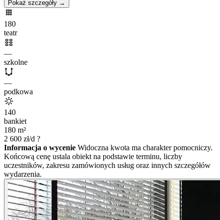
Pokaż szczegóły →
180
teatr
—
szkolne
—
podkowa
140
bankiet
180
m²
2 600
zł/d
?
Informacja o wycenie
Widoczna kwota ma charakter pomocniczy.
Końcową cenę ustala obiekt na podstawie terminu, liczby
uczestników, zakresu zamówionych usług oraz innych szczegółów
wydarzenia.