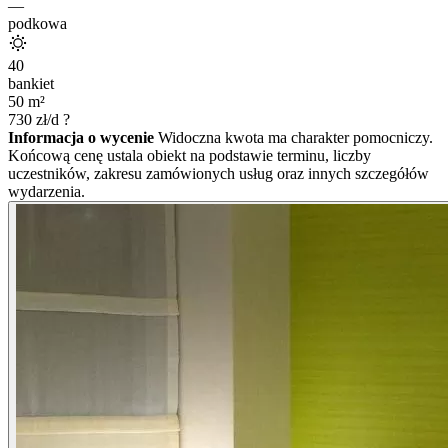
—
podkowa
40
bankiet
50
m²
730
zł/d
?
Informacja o wycenie
Widoczna kwota ma charakter pomocniczy.
Końcową cenę ustala obiekt na podstawie terminu, liczby
uczestników, zakresu zamówionych usług oraz innych szczegółów
wydarzenia.