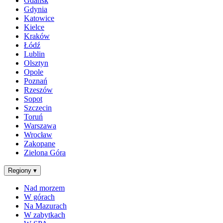
Gdańsk
Gdynia
Katowice
Kielce
Kraków
Łódź
Lublin
Olsztyn
Opole
Poznań
Rzeszów
Sopot
Szczecin
Toruń
Warszawa
Wrocław
Zakopane
Zielona Góra
Regiony
▾
Nad morzem
W górach
Na Mazurach
W zabytkach