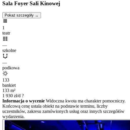
Sala Foyer Sali Kinowej
Pokaż szczegóły →
1
teatr
—
szkolne
—
podkowa
133
bankiet
133
m²
1 930
zł/d
?
Informacja o wycenie
Widoczna kwota ma charakter pomocniczy.
Końcową cenę ustala obiekt na podstawie terminu, liczby
uczestników, zakresu zamówionych usług oraz innych szczegółów
wydarzenia.