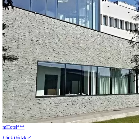
mHotel***
Łódź (łódzkie)