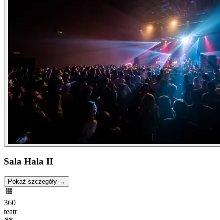
Sala Hala II
Pokaż szczegóły →
360
teatr