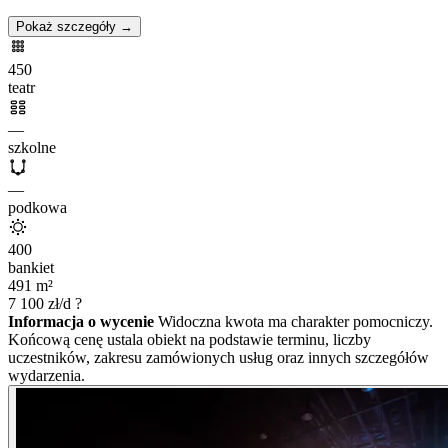
Pokaż szczegóły →
450
teatr
—
szkolne
—
podkowa
400
bankiet
491
m²
7 100
zł/d
?
Informacja o wycenie
Widoczna kwota ma charakter pomocniczy.
Końcową cenę ustala obiekt na podstawie terminu, liczby
uczestników, zakresu zamówionych usług oraz innych szczegółów
wydarzenia.