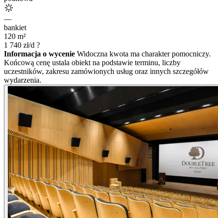
—
bankiet
120
m²
1 740
zł/d
?
Informacja o wycenie
Widoczna kwota ma charakter pomocniczy.
Końcową cenę ustala obiekt na podstawie terminu, liczby
uczestników, zakresu zamówionych usług oraz innych szczegółów
wydarzenia.