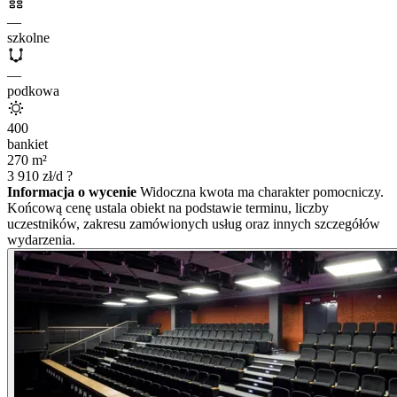
—
szkolne
—
podkowa
400
bankiet
270
m²
3 910
zł/d
?
Informacja o wycenie
Widoczna kwota ma charakter pomocniczy.
Końcową cenę ustala obiekt na podstawie terminu, liczby
uczestników, zakresu zamówionych usług oraz innych szczegółów
wydarzenia.