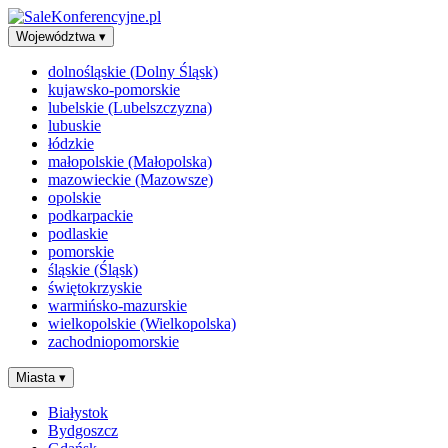
Województwa
▾
dolnośląskie (Dolny Śląsk)
kujawsko-pomorskie
lubelskie (Lubelszczyzna)
lubuskie
łódzkie
małopolskie (Małopolska)
mazowieckie (Mazowsze)
opolskie
podkarpackie
podlaskie
pomorskie
śląskie (Śląsk)
świętokrzyskie
warmińsko-mazurskie
wielkopolskie (Wielkopolska)
zachodniopomorskie
Miasta
▾
Białystok
Bydgoszcz