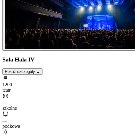
Sala Hala IV
Pokaż szczegóły →
1200
teatr
—
szkolne
—
podkowa