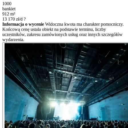
1000
bankiet
912
m²
13 170
zł/d
?
Informacja o wycenie
Widoczna kwota ma charakter pomocniczy.
Końcową cenę ustala obiekt na podstawie terminu, liczby
uczestników, zakresu zamówionych usług oraz innych szczegółów
wydarzenia.