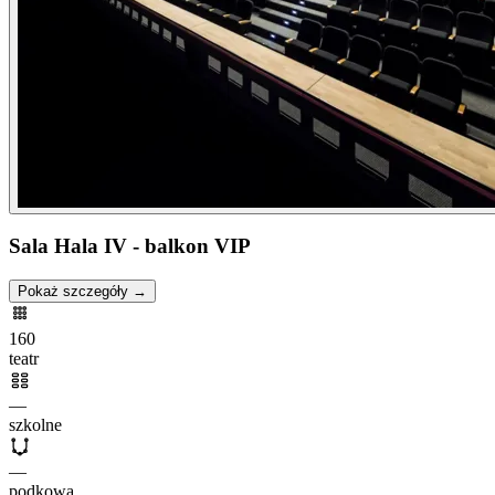
Sala Hala IV - balkon VIP
Pokaż szczegóły →
160
teatr
—
szkolne
—
podkowa