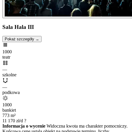
Sala Hala III
Pokaż szczegóły →
1000
teatr
—
szkolne
—
podkowa
1000
bankiet
773
m²
11 170
zł/d
?
Informacja o wycenie
Widoczna kwota ma charakter pomocniczy.
Końcową cenę ustala obiekt na podstawie terminu, liczby