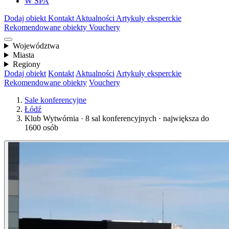
W SPA
Dodaj obiekt
Kontakt
Aktualności
Artykuły eksperckie
Rekomendowane obiekty
Vouchery
Województwa
Miasta
Regiony
Dodaj obiekt
Kontakt
Aktualności
Artykuły eksperckie
Rekomendowane obiekty
Vouchery
Sale konferencyjne
Łódź
Klub Wytwórnia · 8 sal konferencyjnych · największa do
1600 osób