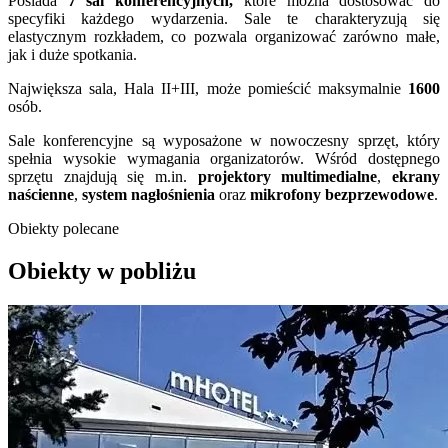
Posiada
7 sal konferencyjnych,
które można dostosować do
specyfiki każdego wydarzenia. Sale te charakteryzują się
elastycznym rozkładem, co pozwala organizować zarówno małe,
jak i duże spotkania.
Największa sala, Hala II+III, może pomieścić maksymalnie
1600
osób.
Sale konferencyjne są wyposażone w nowoczesny sprzęt, który
spełnia wysokie wymagania organizatorów. Wśród dostępnego
sprzętu znajdują się m.in.
projektory multimedialne
,
ekrany
naścienne
,
system nagłośnienia
oraz
mikrofony bezprzewodowe
.
Obiekty polecane
Obiekty w pobliżu