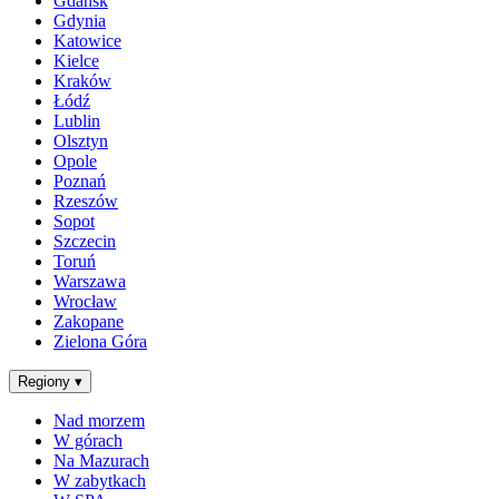
Gdańsk
Gdynia
Katowice
Kielce
Kraków
Łódź
Lublin
Olsztyn
Opole
Poznań
Rzeszów
Sopot
Szczecin
Toruń
Warszawa
Wrocław
Zakopane
Zielona Góra
Regiony
▾
Nad morzem
W górach
Na Mazurach
W zabytkach