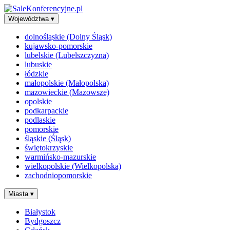
Województwa
▾
dolnośląskie (Dolny Śląsk)
kujawsko-pomorskie
lubelskie (Lubelszczyzna)
lubuskie
łódzkie
małopolskie (Małopolska)
mazowieckie (Mazowsze)
opolskie
podkarpackie
podlaskie
pomorskie
śląskie (Śląsk)
świętokrzyskie
warmińsko-mazurskie
wielkopolskie (Wielkopolska)
zachodniopomorskie
Miasta
▾
Białystok
Bydgoszcz