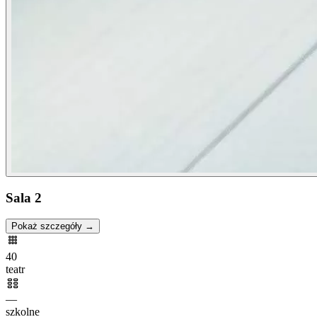
Sala 2
Pokaż szczegóły →
40
teatr
—
szkolne