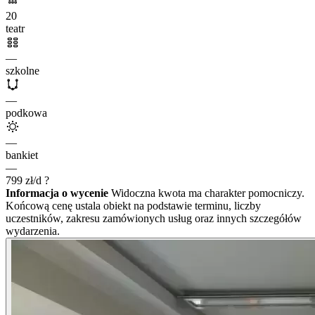
20
teatr
—
szkolne
—
podkowa
—
bankiet
—
799
zł/d
?
Informacja o wycenie
Widoczna kwota ma charakter pomocniczy.
Końcową cenę ustala obiekt na podstawie terminu, liczby
uczestników, zakresu zamówionych usług oraz innych szczegółów
wydarzenia.