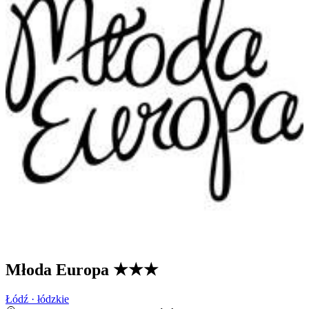
Młoda Europa
★★★
Łódź · łódzkie