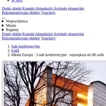
W SPA
Dodaj obiekt
Kontakt
Aktualności
Artykuły eksperckie
Rekomendowane obiekty
Vouchery
Województwa
Miasta
Regiony
Dodaj obiekt
Kontakt
Aktualności
Artykuły eksperckie
Rekomendowane obiekty
Vouchery
Sale konferencyjne
Łódź
Młoda Europa · 3 sale konferencyjne · największa do 80 osób