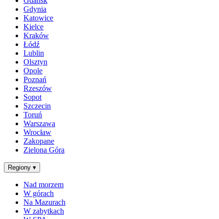
Gdańsk
Gdynia
Katowice
Kielce
Kraków
Łódź
Lublin
Olsztyn
Opole
Poznań
Rzeszów
Sopot
Szczecin
Toruń
Warszawa
Wrocław
Zakopane
Zielona Góra
Regiony
▾
Nad morzem
W górach
Na Mazurach
W zabytkach