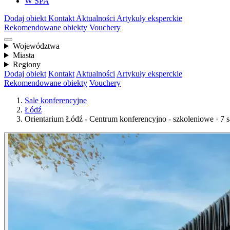
W SPA
Dodaj obiekt
Kontakt
Aktualności
Artykuły eksperckie
Rekomendowane obiekty
Vouchery
Województwa
Miasta
Regiony
Dodaj obiekt
Kontakt
Aktualności
Artykuły eksperckie
Rekomendowane obiekty
Vouchery
Sale konferencyjne
Łódź
Orientarium Łódź - Centrum konferencyjno - szkoleniowe · 7 s