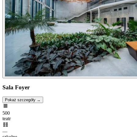
Sala Foyer
Pokaż szczegóły →
500
teatr
—
szkolne