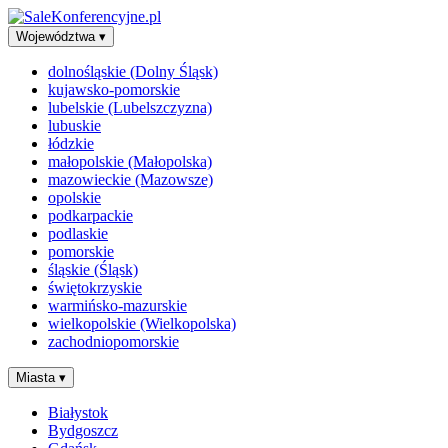
Województwa
▾
dolnośląskie (Dolny Śląsk)
kujawsko-pomorskie
lubelskie (Lubelszczyzna)
lubuskie
łódzkie
małopolskie (Małopolska)
mazowieckie (Mazowsze)
opolskie
podkarpackie
podlaskie
pomorskie
śląskie (Śląsk)
świętokrzyskie
warmińsko-mazurskie
wielkopolskie (Wielkopolska)
zachodniopomorskie
Miasta
▾
Białystok
Bydgoszcz