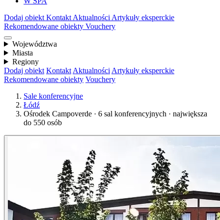
W SPA
Dodaj obiekt
Kontakt
Aktualności
Artykuły eksperckie
Rekomendowane obiekty
Vouchery
Województwa
Miasta
Regiony
Dodaj obiekt
Kontakt
Aktualności
Artykuły eksperckie
Rekomendowane obiekty
Vouchery
Sale konferencyjne
Łódź
Ośrodek Campoverde · 6 sal konferencyjnych · największa
do 550 osób