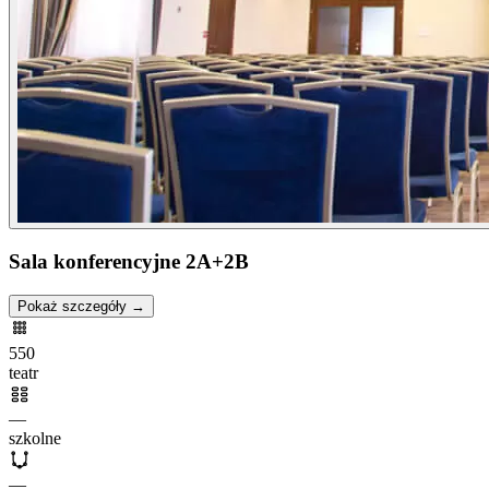
Sala konferencyjne 2A+2B
Pokaż szczegóły →
550
teatr
—
szkolne
—