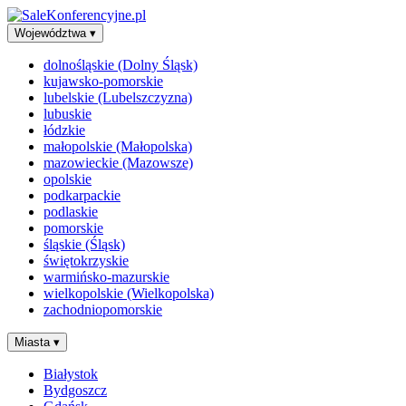
Województwa
▾
dolnośląskie (Dolny Śląsk)
kujawsko-pomorskie
lubelskie (Lubelszczyzna)
lubuskie
łódzkie
małopolskie (Małopolska)
mazowieckie (Mazowsze)
opolskie
podkarpackie
podlaskie
pomorskie
śląskie (Śląsk)
świętokrzyskie
warmińsko-mazurskie
wielkopolskie (Wielkopolska)
zachodniopomorskie
Miasta
▾
Białystok
Bydgoszcz