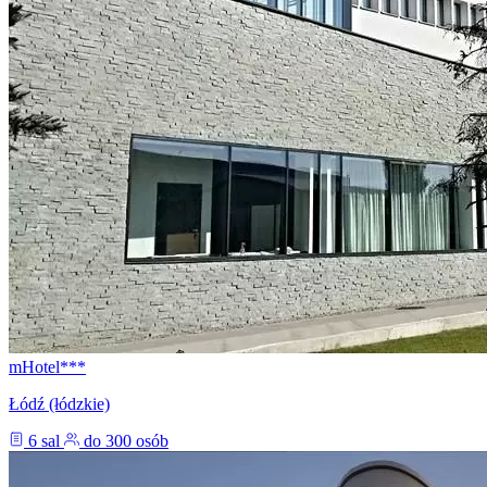
mHotel***
Łódź (łódzkie)
6 sal
do 300 osób