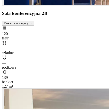
Sala konferencyjna 2B
Pokaż szczegóły →
120
teatr
—
szkolne
—
podkowa
139
bankiet
127
m²