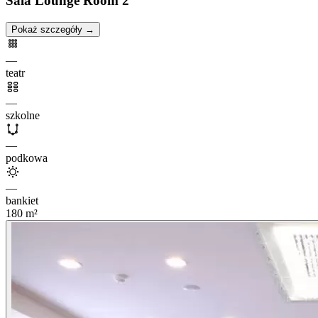
Sala Lounge Room 2
Pokaż szczegóły →
—
teatr
—
szkolne
—
podkowa
—
bankiet
180
m²