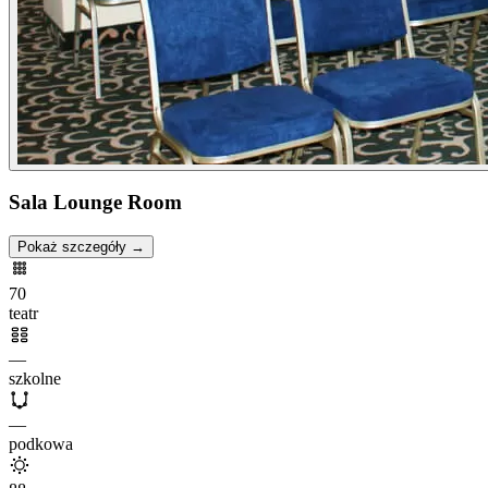
Sala Lounge Room
Pokaż szczegóły →
70
teatr
—
szkolne
—
podkowa