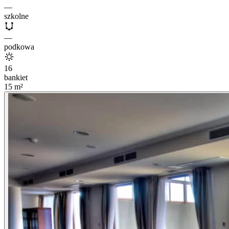
—
szkolne
—
podkowa
16
bankiet
15
m²