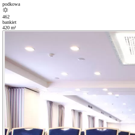
podkowa
462
bankiet
420
m²