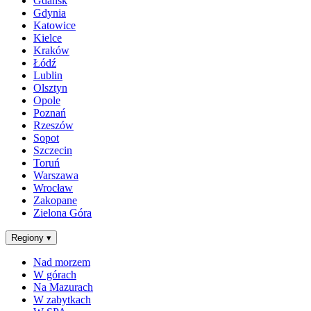
Gdańsk
Gdynia
Katowice
Kielce
Kraków
Łódź
Lublin
Olsztyn
Opole
Poznań
Rzeszów
Sopot
Szczecin
Toruń
Warszawa
Wrocław
Zakopane
Zielona Góra
Regiony
▾
Nad morzem
W górach
Na Mazurach
W zabytkach