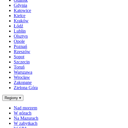
Gdańsk
Gdynia
Katowice
Kielce
Kraków
Łódź
Lublin
Olsztyn
Opole
Poznań
Rzeszów
Sopot
Szczecin
Toruń
Warszawa
Wrocław
Zakopane
Zielona Góra
Regiony
▾
Nad morzem
W górach
Na Mazurach
W zabytkach