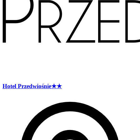
Hotel
Przedwiośnie
★★