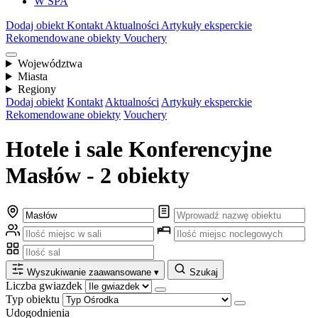
W SPA
Dodaj obiekt
Kontakt
Aktualności
Artykuły eksperckie
Rekomendowane obiekty
Vouchery
Województwa
Miasta
Regiony
Dodaj obiekt
Kontakt
Aktualności
Artykuły eksperckie
Rekomendowane obiekty
Vouchery
Hotele i sale Konferencyjne
Masłów - 2 obiekty
Wyszukiwanie zaawansowane
▾
Szukaj
Liczba gwiazdek
Typ obiektu
Udogodnienia