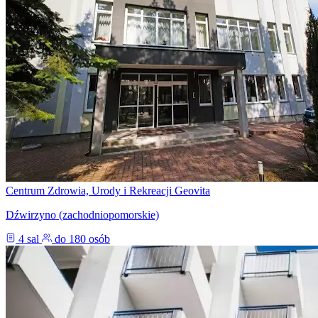
Centrum Zdrowia, Urody i Rekreacji Geovita
Dźwirzyno (zachodniopomorskie)
4 sal
do 180 osób