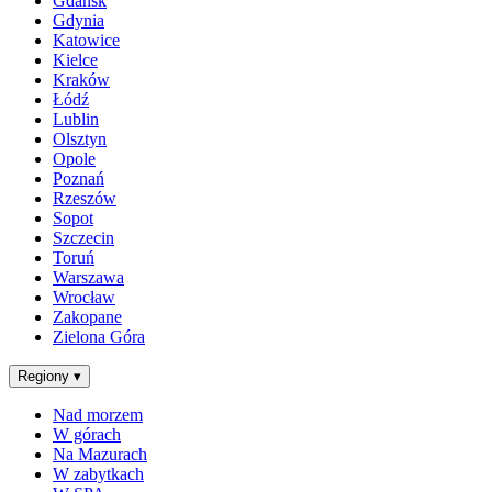
Gdańsk
Gdynia
Katowice
Kielce
Kraków
Łódź
Lublin
Olsztyn
Opole
Poznań
Rzeszów
Sopot
Szczecin
Toruń
Warszawa
Wrocław
Zakopane
Zielona Góra
Regiony
▾
Nad morzem
W górach
Na Mazurach
W zabytkach