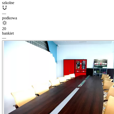
szkolne
—
podkowa
20
bankiet
—