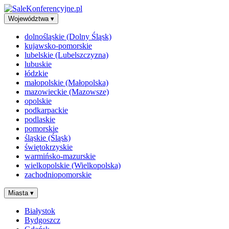
Województwa
▾
dolnośląskie (Dolny Śląsk)
kujawsko-pomorskie
lubelskie (Lubelszczyzna)
lubuskie
łódzkie
małopolskie (Małopolska)
mazowieckie (Mazowsze)
opolskie
podkarpackie
podlaskie
pomorskie
śląskie (Śląsk)
świętokrzyskie
warmińsko-mazurskie
wielkopolskie (Wielkopolska)
zachodniopomorskie
Miasta
▾
Białystok
Bydgoszcz