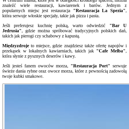
W centrum miasta, które jest w odległości krótkiego spaceru, można
znaleźć wiele restauracji, kawiarenek i barów. Jednym z
popularnych miejsc jest restauracja
"Restauracja La Spezia"
,
która serwuje włoskie specjały, takie jak pizza i pasta.
Jeśli preferujesz kuchnię polską, warto odwiedzić
"Bar U
Jedrusia"
, gdzie można spróbować tradycyjnych polskich dań,
takich jak pierogi czy schabowy z kapustą.
Międzyzdroje
to miejsce, gdzie znajdziesz także ofertę napojów i
przekąsek w lokalnych kawiarniach, takich jak
"Cafe Melba"
,
która słynie z pysznych deserów i kawy.
Jeśli jesteś fanem owoców morza,
"Restauracja Port"
serwuje
świeże dania rybne oraz owoce morza, które z pewnością zadowolą
twoje kubki smakowe.