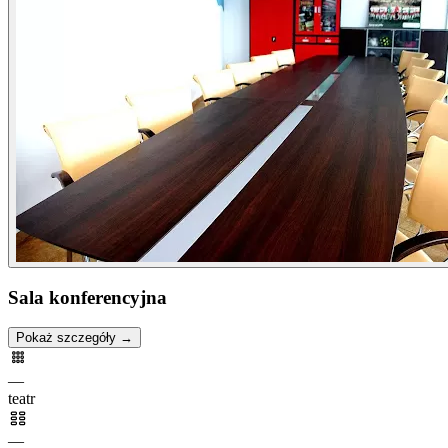
Sala konferencyjna
Pokaż szczegóły →
—
teatr
—