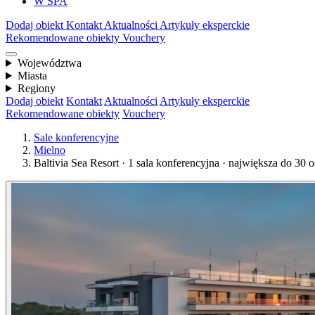
W SPA
Dodaj obiekt
Kontakt
Aktualności
Artykuły eksperckie
Rekomendowane obiekty
Vouchery
Województwa
Miasta
Regiony
Dodaj obiekt
Kontakt
Aktualności
Artykuły eksperckie
Rekomendowane obiekty
Vouchery
Sale konferencyjne
Mielno
Baltivia Sea Resort · 1 sala konferencyjna · największa do 30 