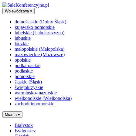
Województwa
▾
dolnośląskie (Dolny Śląsk)
kujawsko-pomorskie
lubelskie (Lubelszczyzna)
lubuskie
łódzkie
małopolskie (Małopolska)
mazowieckie (Mazowsze)
opolskie
podkarpackie
podlaskie
pomorskie
śląskie (Śląsk)
świętokrzyskie
warmińsko-mazurskie
wielkopolskie (Wielkopolska)
zachodniopomorskie
Miasta
▾
Białystok
Bydgoszcz