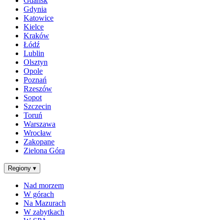
Gdańsk
Gdynia
Katowice
Kielce
Kraków
Łódź
Lublin
Olsztyn
Opole
Poznań
Rzeszów
Sopot
Szczecin
Toruń
Warszawa
Wrocław
Zakopane
Zielona Góra
Regiony
▾
Nad morzem
W górach
Na Mazurach
W zabytkach