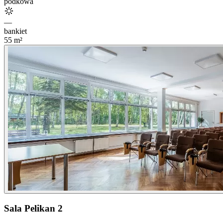
podkowa
—
bankiet
55
m²
Sala Pelikan 2