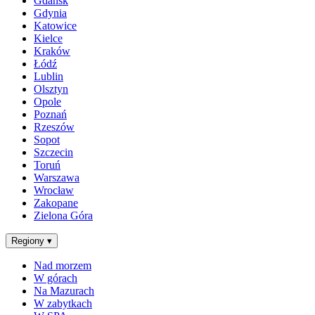
Gdańsk
Gdynia
Katowice
Kielce
Kraków
Łódź
Lublin
Olsztyn
Opole
Poznań
Rzeszów
Sopot
Szczecin
Toruń
Warszawa
Wrocław
Zakopane
Zielona Góra
Regiony
▾
Nad morzem
W górach
Na Mazurach
W zabytkach