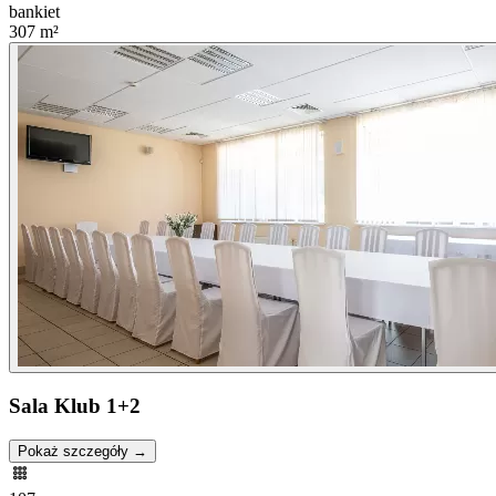
bankiet
307
m²
Sala Klub 1+2
Pokaż szczegóły →