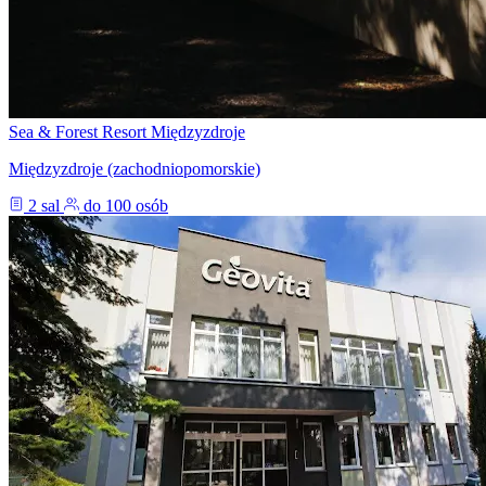
Sea & Forest Resort Międzyzdroje
Międzyzdroje (zachodniopomorskie)
2 sal
do 100 osób