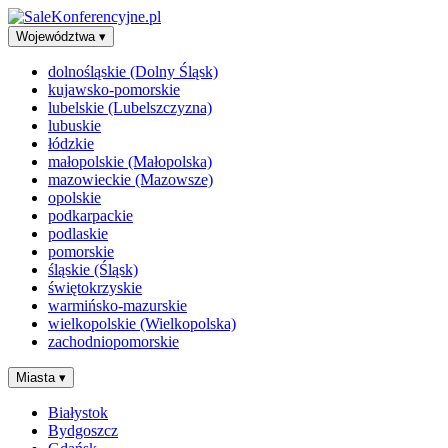
Województwa
▾
dolnośląskie (Dolny Śląsk)
kujawsko-pomorskie
lubelskie (Lubelszczyzna)
lubuskie
łódzkie
małopolskie (Małopolska)
mazowieckie (Mazowsze)
opolskie
podkarpackie
podlaskie
pomorskie
śląskie (Śląsk)
świętokrzyskie
warmińsko-mazurskie
wielkopolskie (Wielkopolska)
zachodniopomorskie
Miasta
▾
Białystok
Bydgoszcz