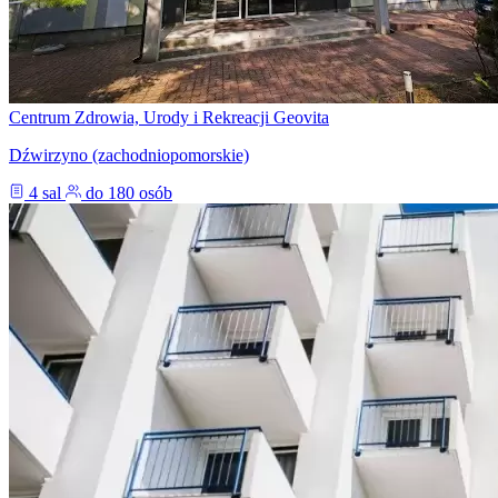
Centrum Zdrowia, Urody i Rekreacji Geovita
Dźwirzyno (zachodniopomorskie)
4 sal
do 180 osób