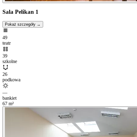
Sala Pelikan 1
Pokaż szczegóły →
49
teatr
39
szkolne
26
podkowa
—
bankiet
67
m²