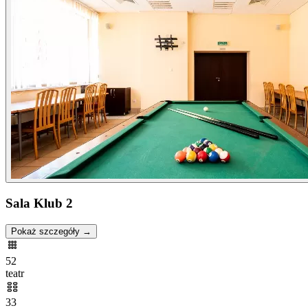
Sala Klub 2
Pokaż szczegóły →
52
teatr
33