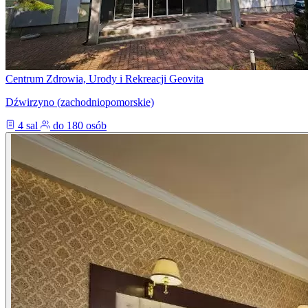
Centrum Zdrowia, Urody i Rekreacji Geovita
Dźwirzyno (zachodniopomorskie)
4 sal
do 180 osób