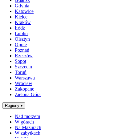
Gdańsk
Gdynia
Katowice
Kielce
Kraków
Łódź
Lublin
Olsztyn
Opole
Poznań
Rzeszów
Sopot
Szczecin
Toruń
Warszawa
Wrocław
Zakopane
Zielona Góra
Regiony
▾
Nad morzem
W górach
Na Mazurach
W zabytkach