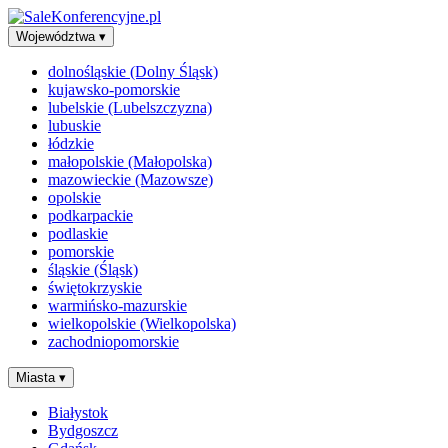
Województwa
▾
dolnośląskie (Dolny Śląsk)
kujawsko-pomorskie
lubelskie (Lubelszczyzna)
lubuskie
łódzkie
małopolskie (Małopolska)
mazowieckie (Mazowsze)
opolskie
podkarpackie
podlaskie
pomorskie
śląskie (Śląsk)
świętokrzyskie
warmińsko-mazurskie
wielkopolskie (Wielkopolska)
zachodniopomorskie
Miasta
▾
Białystok
Bydgoszcz