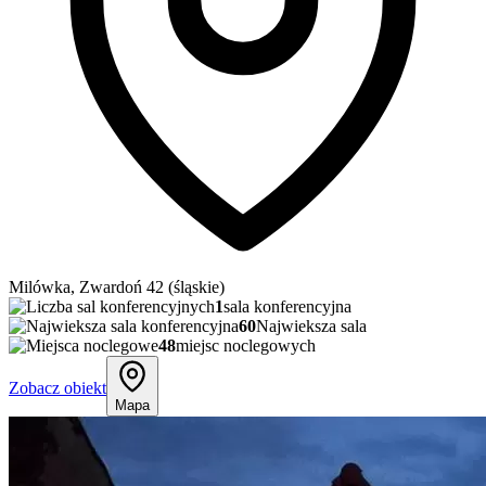
Milówka, Zwardoń 42 (śląskie)
1
sala konferencyjna
60
Najwieksza sala
48
miejsc noclegowych
Zobacz obiekt
Mapa