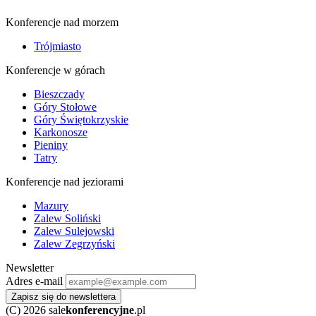
Konferencje nad morzem
Trójmiasto
Konferencje w górach
Bieszczady
Góry Stołowe
Góry Świętokrzyskie
Karkonosze
Pieniny
Tatry
Konferencje nad jeziorami
Mazury
Zalew Soliński
Zalew Sulejowski
Zalew Zegrzyński
Newsletter
Adres e-mail
Zapisz się do newslettera
(C) 2026 sale
konferencyjne
.pl