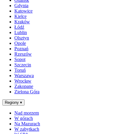
Gdańsk
Gdynia
Katowice
Kielce
Kraków
Łódź
Lublin
Olsztyn
Opole
Poznań
Rzeszów
Sopot
Szczecin
Toruń
Warszawa
Wrocław
Zakopane
Zielona Góra
Regiony
▾
Nad morzem
W górach
Na Mazurach
W zabytkach