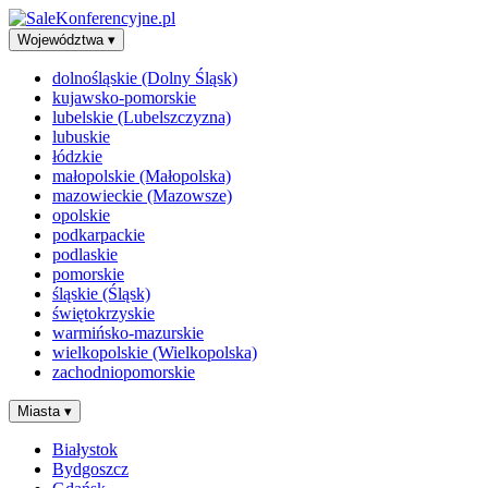
Województwa
▾
dolnośląskie (Dolny Śląsk)
kujawsko-pomorskie
lubelskie (Lubelszczyzna)
lubuskie
łódzkie
małopolskie (Małopolska)
mazowieckie (Mazowsze)
opolskie
podkarpackie
podlaskie
pomorskie
śląskie (Śląsk)
świętokrzyskie
warmińsko-mazurskie
wielkopolskie (Wielkopolska)
zachodniopomorskie
Miasta
▾
Białystok
Bydgoszcz