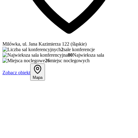
Milówka, ul. Jana Kazimierza 122 (śląskie)
2
sale konferencje
80
Najwieksza sala
26
miejsc noclegowych
Zobacz obiekt
Mapa