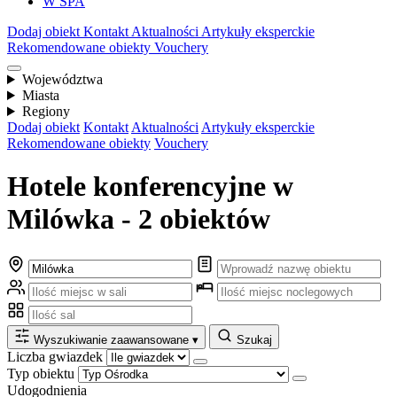
W SPA
Dodaj obiekt
Kontakt
Aktualności
Artykuły eksperckie
Rekomendowane obiekty
Vouchery
Województwa
Miasta
Regiony
Dodaj obiekt
Kontakt
Aktualności
Artykuły eksperckie
Rekomendowane obiekty
Vouchery
Hotele konferencyjne w
Milówka - 2 obiektów
Wyszukiwanie zaawansowane
▾
Szukaj
Liczba gwiazdek
Typ obiektu
Udogodnienia