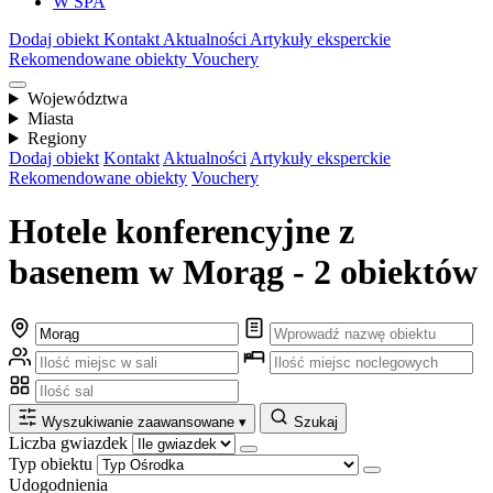
W SPA
Dodaj obiekt
Kontakt
Aktualności
Artykuły eksperckie
Rekomendowane obiekty
Vouchery
Województwa
Miasta
Regiony
Dodaj obiekt
Kontakt
Aktualności
Artykuły eksperckie
Rekomendowane obiekty
Vouchery
Hotele konferencyjne z
basenem w Morąg - 2 obiektów
Wyszukiwanie zaawansowane
▾
Szukaj
Liczba gwiazdek
Typ obiektu
Udogodnienia