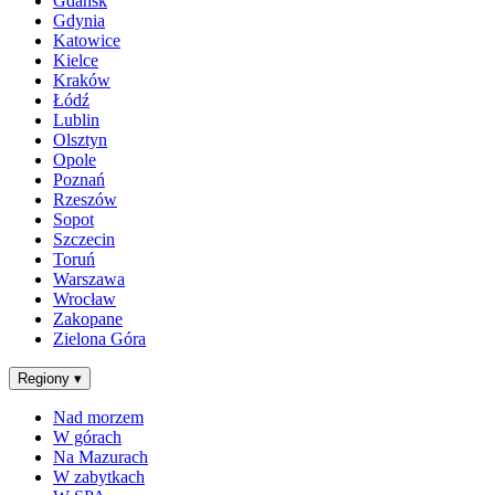
Gdańsk
Gdynia
Katowice
Kielce
Kraków
Łódź
Lublin
Olsztyn
Opole
Poznań
Rzeszów
Sopot
Szczecin
Toruń
Warszawa
Wrocław
Zakopane
Zielona Góra
Regiony
▾
Nad morzem
W górach
Na Mazurach
W zabytkach