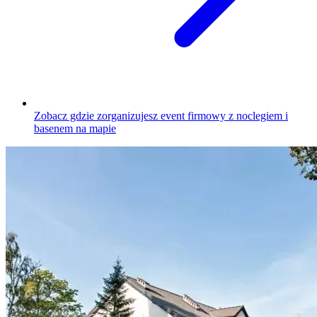
Zobacz gdzie zorganizujesz event firmowy z noclegiem i
basenem na mapie