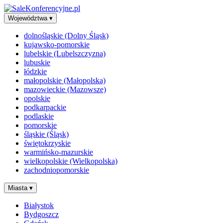
Województwa
▾
dolnośląskie (Dolny Śląsk)
kujawsko-pomorskie
lubelskie (Lubelszczyzna)
lubuskie
łódzkie
małopolskie (Małopolska)
mazowieckie (Mazowsze)
opolskie
podkarpackie
podlaskie
pomorskie
śląskie (Śląsk)
świętokrzyskie
warmińsko-mazurskie
wielkopolskie (Wielkopolska)
zachodniopomorskie
Miasta
▾
Białystok
Bydgoszcz