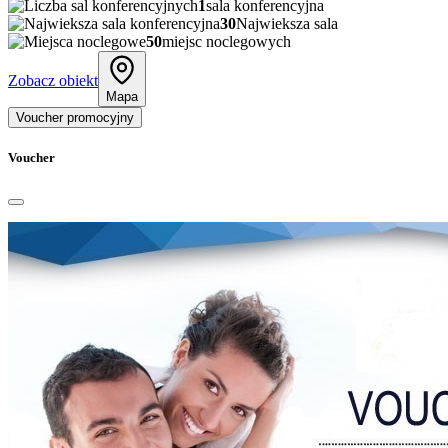
1
sala konferencyjna
30
Najwieksza sala
50
miejsc noclegowych
Zobacz obiekt
Mapa
Voucher promocyjny
Voucher