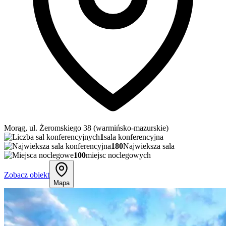
Morąg, ul. Żeromskiego 38 (warmińsko-mazurskie)
1
sala konferencyjna
180
Najwieksza sala
100
miejsc noclegowych
Zobacz obiekt
Mapa