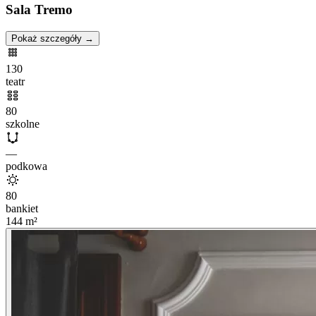
Sala Tremo
Pokaż szczegóły →
130
teatr
80
szkolne
—
podkowa
80
bankiet
144
m²