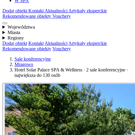
W SPA
Dodaj obiekt
Kontakt
Aktualności
Artykuły eksperckie
Rekomendowane obiekty
Vouchery
Województwa
Miasta
Regiony
Dodaj obiekt
Kontakt
Aktualności
Artykuły eksperckie
Rekomendowane obiekty
Vouchery
Sale konferencyjne
Mrągowo
Hotel Solar Palace SPA & Wellness · 2 sale konferencyjne ·
największa do 130 osób