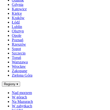
Gdańsk
Gdynia
Katowice
Kielce
Kraków
Łódź
Lublin
Olsztyn
Opole
Poznań
Rzeszów
Sopot
Szczecin
Toruń
Warszawa
Wrocław
Zakopane
Zielona Góra
Regiony
▾
Nad morzem
W górach
Na Mazurach
W zabytkach