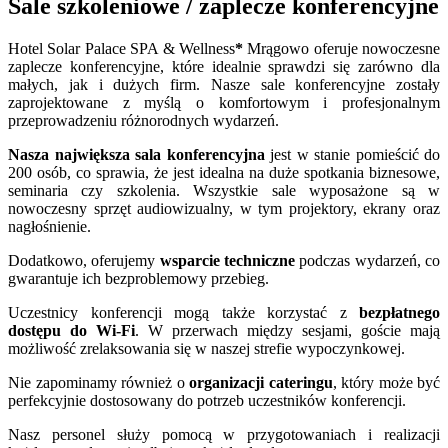
Sale szkoleniowe / zaplecze konferencyjne
Hotel Solar Palace SPA & Wellness
*
Mrągowo oferuje nowoczesne
zaplecze konferencyjne, które idealnie sprawdzi się zarówno dla
małych, jak i dużych firm. Nasze sale konferencyjne zostały
zaprojektowane z myślą o komfortowym i profesjonalnym
przeprowadzeniu różnorodnych wydarzeń.
Nasza największa sala konferencyjna
jest w stanie pomieścić do
200 osób, co sprawia, że jest idealna na duże spotkania biznesowe,
seminaria czy szkolenia. Wszystkie sale wyposażone są w
nowoczesny sprzęt audiowizualny, w tym projektory, ekrany oraz
nagłośnienie.
Dodatkowo, oferujemy
wsparcie techniczne
podczas wydarzeń, co
gwarantuje ich bezproblemowy przebieg.
Uczestnicy konferencji mogą także korzystać z
bezpłatnego
dostępu do Wi-Fi
. W przerwach między sesjami, goście mają
możliwość zrelaksowania się w naszej strefie wypoczynkowej.
Nie zapominamy również o
organizacji cateringu
, który może być
perfekcyjnie dostosowany do potrzeb uczestników konferencji.
Nasz personel służy pomocą w przygotowaniach i realizacji