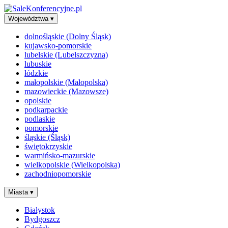
Województwa
▾
dolnośląskie (Dolny Śląsk)
kujawsko-pomorskie
lubelskie (Lubelszczyzna)
lubuskie
łódzkie
małopolskie (Małopolska)
mazowieckie (Mazowsze)
opolskie
podkarpackie
podlaskie
pomorskie
śląskie (Śląsk)
świętokrzyskie
warmińsko-mazurskie
wielkopolskie (Wielkopolska)
zachodniopomorskie
Miasta
▾
Białystok
Bydgoszcz