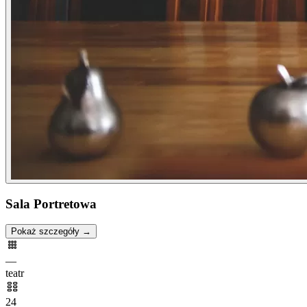
Sala Portretowa
Pokaż szczegóły →
—
teatr
24