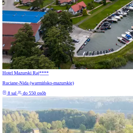
Hotel Mazurski Raj****
Ruciane-Nida (warmińsko-mazurskie)
8 sal
do 550 osób