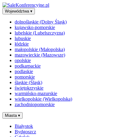
Województwa
▾
dolnośląskie (Dolny Śląsk)
kujawsko-pomorskie
lubelskie (Lubelszczyzna)
lubuskie
łódzkie
małopolskie (Małopolska)
mazowieckie (Mazowsze)
opolskie
podkarpackie
podlaskie
pomorskie
śląskie (Śląsk)
świętokrzyskie
warmińsko-mazurskie
wielkopolskie (Wielkopolska)
zachodniopomorskie
Miasta
▾
Białystok
Bydgoszcz