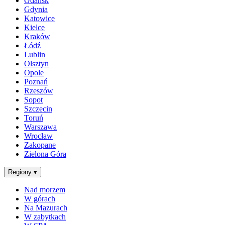
Gdańsk
Gdynia
Katowice
Kielce
Kraków
Łódź
Lublin
Olsztyn
Opole
Poznań
Rzeszów
Sopot
Szczecin
Toruń
Warszawa
Wrocław
Zakopane
Zielona Góra
Regiony
▾
Nad morzem
W górach
Na Mazurach
W zabytkach