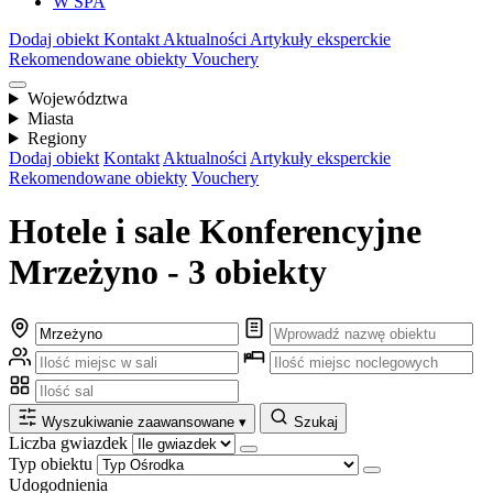
W SPA
Dodaj obiekt
Kontakt
Aktualności
Artykuły eksperckie
Rekomendowane obiekty
Vouchery
Województwa
Miasta
Regiony
Dodaj obiekt
Kontakt
Aktualności
Artykuły eksperckie
Rekomendowane obiekty
Vouchery
Hotele i sale Konferencyjne
Mrzeżyno - 3 obiekty
Wyszukiwanie zaawansowane
▾
Szukaj
Liczba gwiazdek
Typ obiektu
Udogodnienia