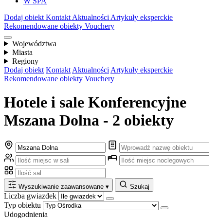
W SPA
Dodaj obiekt
Kontakt
Aktualności
Artykuły eksperckie
Rekomendowane obiekty
Vouchery
Województwa
Miasta
Regiony
Dodaj obiekt
Kontakt
Aktualności
Artykuły eksperckie
Rekomendowane obiekty
Vouchery
Hotele i sale Konferencyjne
Mszana Dolna - 2 obiekty
Wyszukiwanie zaawansowane
▾
Szukaj
Liczba gwiazdek
Typ obiektu
Udogodnienia