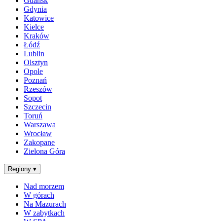
Gdańsk
Gdynia
Katowice
Kielce
Kraków
Łódź
Lublin
Olsztyn
Opole
Poznań
Rzeszów
Sopot
Szczecin
Toruń
Warszawa
Wrocław
Zakopane
Zielona Góra
Regiony
▾
Nad morzem
W górach
Na Mazurach
W zabytkach