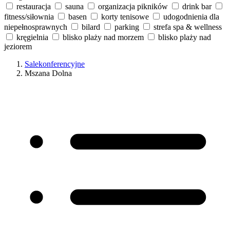
restauracja
sauna
organizacja pikników
drink bar
fitness/siłownia
basen
korty tenisowe
udogodnienia dla
niepełnosprawnych
bilard
parking
strefa spa & wellness
kręgielnia
blisko plaży nad morzem
blisko plaży nad
jeziorem
Salekonferencyjne
Mszana Dolna