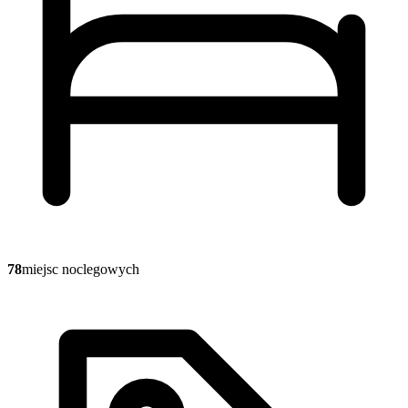
78
miejsc noclegowych