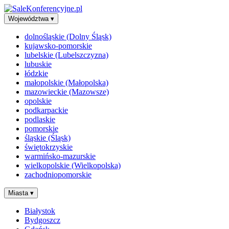
Województwa
▾
dolnośląskie (Dolny Śląsk)
kujawsko-pomorskie
lubelskie (Lubelszczyzna)
lubuskie
łódzkie
małopolskie (Małopolska)
mazowieckie (Mazowsze)
opolskie
podkarpackie
podlaskie
pomorskie
śląskie (Śląsk)
świętokrzyskie
warmińsko-mazurskie
wielkopolskie (Wielkopolska)
zachodniopomorskie
Miasta
▾
Białystok
Bydgoszcz