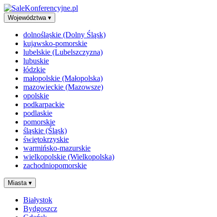
Województwa
▾
dolnośląskie (Dolny Śląsk)
kujawsko-pomorskie
lubelskie (Lubelszczyzna)
lubuskie
łódzkie
małopolskie (Małopolska)
mazowieckie (Mazowsze)
opolskie
podkarpackie
podlaskie
pomorskie
śląskie (Śląsk)
świętokrzyskie
warmińsko-mazurskie
wielkopolskie (Wielkopolska)
zachodniopomorskie
Miasta
▾
Białystok
Bydgoszcz