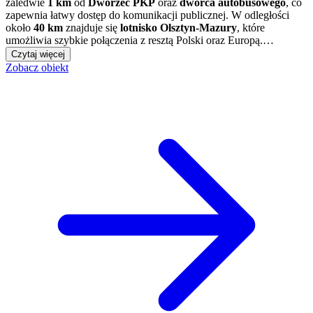
zaledwie
1 km
od
Dworzec PKP
oraz
dworca autobusowego
, co
zapewnia łatwy dostęp do komunikacji publicznej. W odległości
około
40 km
znajduje się
lotnisko Olsztyn-Mazury
, które
umożliwia szybkie połączenia z resztą Polski oraz Europą.…
Czytaj więcej
Zobacz obiekt