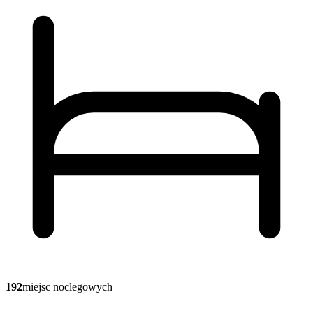
192
miejsc noclegowych