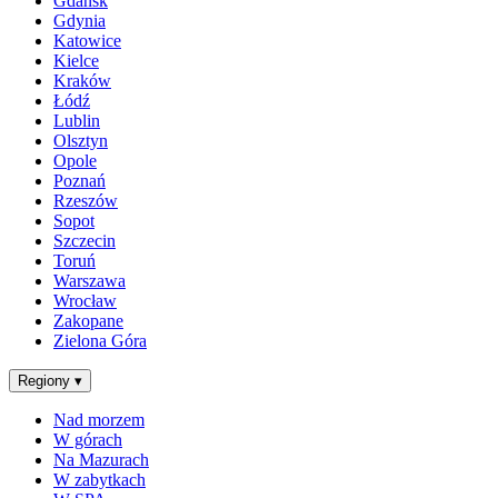
Gdańsk
Gdynia
Katowice
Kielce
Kraków
Łódź
Lublin
Olsztyn
Opole
Poznań
Rzeszów
Sopot
Szczecin
Toruń
Warszawa
Wrocław
Zakopane
Zielona Góra
Regiony
▾
Nad morzem
W górach
Na Mazurach
W zabytkach