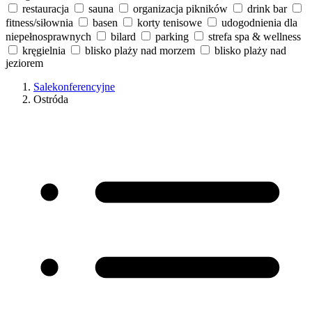
restauracja
sauna
organizacja pikników
drink bar
fitness/siłownia
basen
korty tenisowe
udogodnienia dla
niepełnosprawnych
bilard
parking
strefa spa & wellness
kręgielnia
blisko plaży nad morzem
blisko plaży nad
jeziorem
Salekonferencyjne
Ostróda