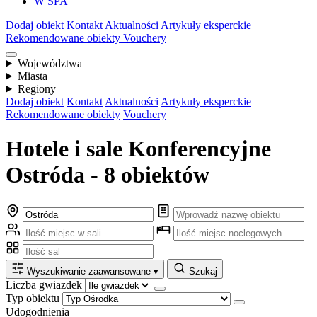
W SPA
Dodaj obiekt
Kontakt
Aktualności
Artykuły eksperckie
Rekomendowane obiekty
Vouchery
Województwa
Miasta
Regiony
Dodaj obiekt
Kontakt
Aktualności
Artykuły eksperckie
Rekomendowane obiekty
Vouchery
Hotele i sale Konferencyjne
Ostróda - 8 obiektów
Wyszukiwanie zaawansowane
▾
Szukaj
Liczba gwiazdek
Typ obiektu
Udogodnienia