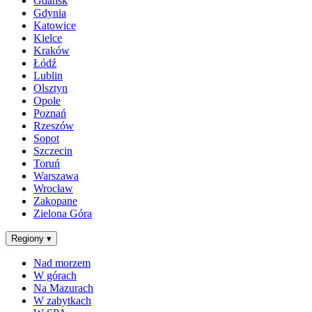
Gdańsk
Gdynia
Katowice
Kielce
Kraków
Łódź
Lublin
Olsztyn
Opole
Poznań
Rzeszów
Sopot
Szczecin
Toruń
Warszawa
Wrocław
Zakopane
Zielona Góra
Regiony
▾
Nad morzem
W górach
Na Mazurach
W zabytkach