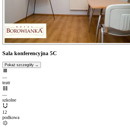
Sala konferencyjna 5C
Pokaż szczegóły →
—
teatr
—
szkolne
12
podkowa
—