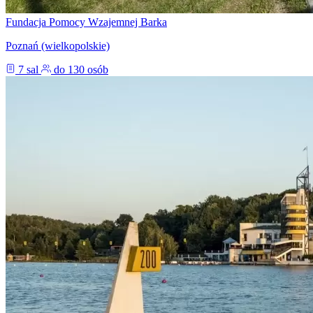
Fundacja Pomocy Wzajemnej Barka
Poznań (wielkopolskie)
7 sal
do 130 osób