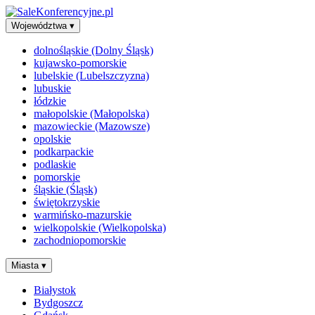
Województwa
▾
dolnośląskie (Dolny Śląsk)
kujawsko-pomorskie
lubelskie (Lubelszczyzna)
lubuskie
łódzkie
małopolskie (Małopolska)
mazowieckie (Mazowsze)
opolskie
podkarpackie
podlaskie
pomorskie
śląskie (Śląsk)
świętokrzyskie
warmińsko-mazurskie
wielkopolskie (Wielkopolska)
zachodniopomorskie
Miasta
▾
Białystok
Bydgoszcz