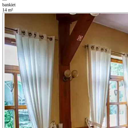
bankiet
14
m²