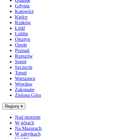
Gdańsk
Gdynia
Katowice
Kielce
Kraków
Łódź
Lublin
Olsztyn
Opole
Poznań
Rzeszów
Sopot
Szczecin
Toruń
Warszawa
Wrocław
Zakopane
Zielona Góra
Regiony
▾
Nad morzem
W górach
Na Mazurach
W zabytkach