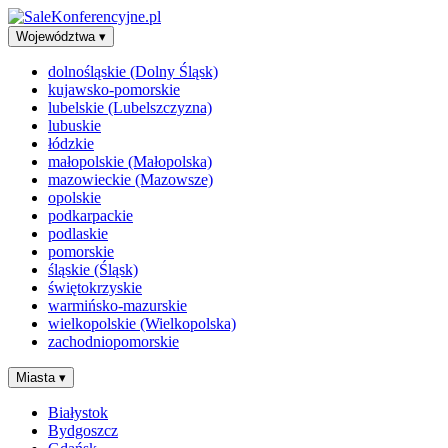
Województwa
▾
dolnośląskie (Dolny Śląsk)
kujawsko-pomorskie
lubelskie (Lubelszczyzna)
lubuskie
łódzkie
małopolskie (Małopolska)
mazowieckie (Mazowsze)
opolskie
podkarpackie
podlaskie
pomorskie
śląskie (Śląsk)
świętokrzyskie
warmińsko-mazurskie
wielkopolskie (Wielkopolska)
zachodniopomorskie
Miasta
▾
Białystok
Bydgoszcz