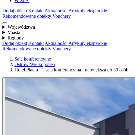
W SPA
Dodaj obiekt
Kontakt
Aktualności
Artykuły eksperckie
Rekomendowane obiekty
Vouchery
Województwa
Miasta
Regiony
Dodaj obiekt
Kontakt
Aktualności
Artykuły eksperckie
Rekomendowane obiekty
Vouchery
Sale konferencyjne
Ostrów Wielkopolski
Hotel Platan · 1 sala konferencyjna · największa do 30 osób