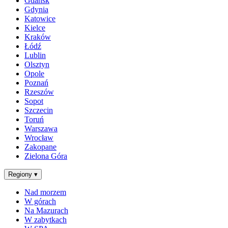
Gdańsk
Gdynia
Katowice
Kielce
Kraków
Łódź
Lublin
Olsztyn
Opole
Poznań
Rzeszów
Sopot
Szczecin
Toruń
Warszawa
Wrocław
Zakopane
Zielona Góra
Regiony
▾
Nad morzem
W górach
Na Mazurach
W zabytkach