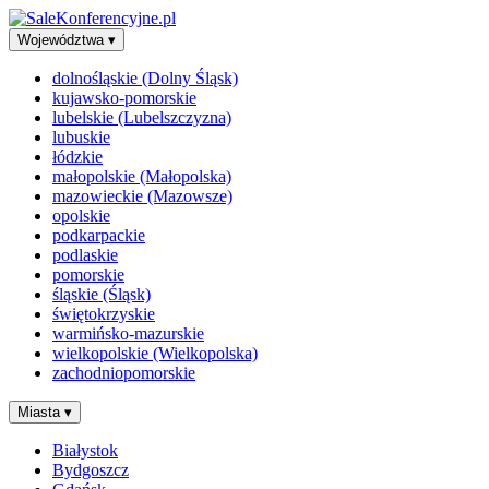
Województwa
▾
dolnośląskie (Dolny Śląsk)
kujawsko-pomorskie
lubelskie (Lubelszczyzna)
lubuskie
łódzkie
małopolskie (Małopolska)
mazowieckie (Mazowsze)
opolskie
podkarpackie
podlaskie
pomorskie
śląskie (Śląsk)
świętokrzyskie
warmińsko-mazurskie
wielkopolskie (Wielkopolska)
zachodniopomorskie
Miasta
▾
Białystok
Bydgoszcz