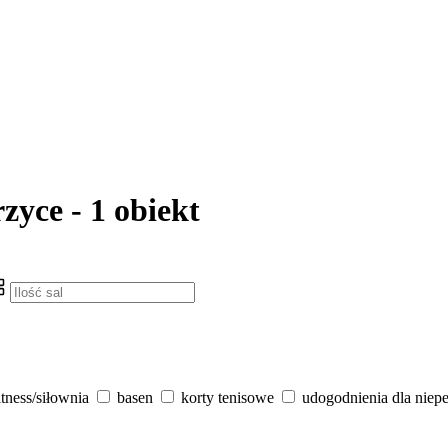
zyce - 1 obiekt
itness/siłownia
basen
korty tenisowe
udogodnienia dla niep