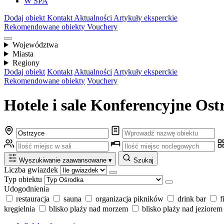
W SPA
Dodaj obiekt
Kontakt
Aktualności
Artykuły eksperckie
Rekomendowane obiekty
Vouchery
Województwa
Miasta
Regiony
Dodaj obiekt
Kontakt
Aktualności
Artykuły eksperckie
Rekomendowane obiekty
Vouchery
Hotele i sale Konferencyjne Ostr
Wyszukiwanie zaawansowane
▾
Szukaj
Liczba gwiazdek
Typ obiektu
Udogodnienia
restauracja
sauna
organizacja pikników
drink bar
f
kręgielnia
blisko plaży nad morzem
blisko plaży nad jeziorem