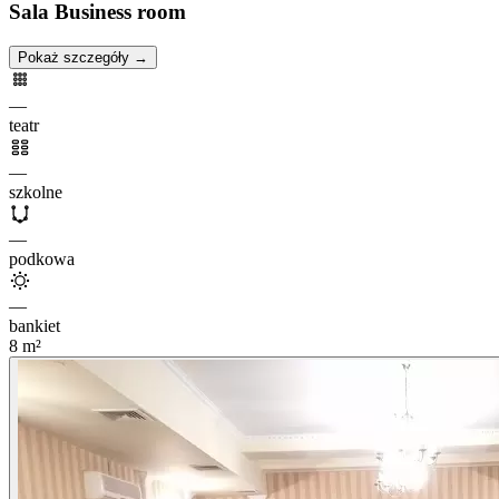
Sala Business room
Pokaż szczegóły →
—
teatr
—
szkolne
—
podkowa
—
bankiet
8
m²