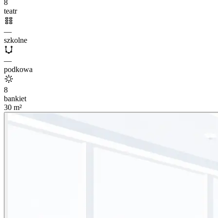
8
teatr
—
szkolne
—
podkowa
8
bankiet
30
m²