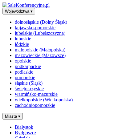
Województwa
▾
dolnośląskie (Dolny Śląsk)
kujawsko-pomorskie
lubelskie (Lubelszczyzna)
lubuskie
łódzkie
małopolskie (Małopolska)
mazowieckie (Mazowsze)
opolskie
podkarpackie
podlaskie
pomorskie
śląskie (Śląsk)
świętokrzyskie
warmińsko-mazurskie
wielkopolskie (Wielkopolska)
zachodniopomorskie
Miasta
▾
Białystok
Bydgoszcz