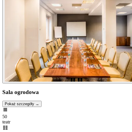
Sala ogrodowa
Pokaż szczegóły →
50
teatr