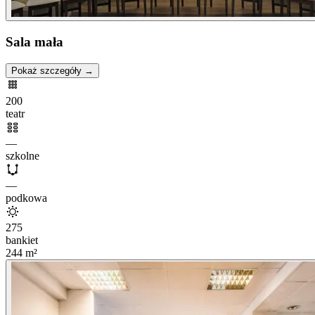
Sala mała
Pokaż szczegóły →
200
teatr
—
szkolne
—
podkowa
275
bankiet
244
m²