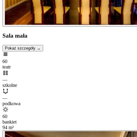
Sala mała
Pokaż szczegóły →
60
teatr
—
szkolne
—
podkowa
60
bankiet
94
m²