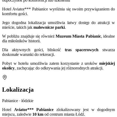
odpoczynek po konferencji lub szkoleniu
Hotel Aviator*** Pabianice wyróżnia się swoim przywiązaniem do
komfortu gości.
Jego dogodna lokalizacja umożliwia łatwy dostęp do atrakcji w
mieście, takich jak
malownicze parki
.
W pobliżu znajduje się również
Muzeum Miasta Pabianic
, idealne
dla miłośników historii.
Dla aktywnych gości, bliskość
tras spacerowych
stwarza
doskonałe warunki do rekreacji.
Pobyt w hotelu umożliwia zatem korzystanie z uroków
miejskiej
okolicy
, zachęcając do odkrywania jej różnorodnych atrakcji.
Lokalizacja
Pabianice · łódzkie
Hotel
Aviator*** Pabianice
zlokalizowany jest w dogodnym
miejscu, zaledwie
10 km
od centrum miasta Łódź.