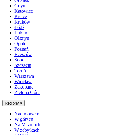
Gdańsk
Gdynia
Katowice
Kielce
Kraków
Łódź
Lublin
Olsztyn
Opole
Poznań
Rzeszów
Sopot
Szczecin
Toruń
Warszawa
Wrocław
Zakopane
Zielona Góra
Regiony
▾
Nad morzem
W górach
Na Mazurach
W zabytkach