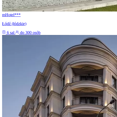
mHotel***
Łódź (łódzkie)
6 sal
do 300 osób