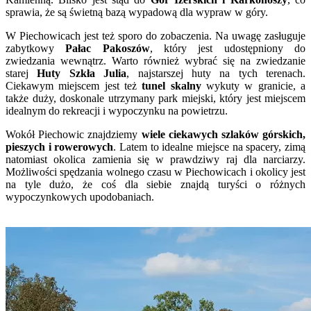
sprawia, że są świetną bazą wypadową dla wypraw w góry.
W Piechowicach jest też sporo do zobaczenia. Na uwagę zasługuje
zabytkowy
Pałac Pakoszów
, który jest udostępniony do
zwiedzania wewnątrz. Warto również wybrać się na zwiedzanie
starej
Huty Szkła Julia
, najstarszej huty na tych terenach.
Ciekawym miejscem jest też
tunel skalny
wykuty w granicie, a
także duży, doskonale utrzymany park miejski, który jest miejscem
idealnym do rekreacji i wypoczynku na powietrzu.
Wokół Piechowic znajdziemy
wiele ciekawych szlaków górskich,
pieszych i rowerowych
. Latem to idealne miejsce na spacery, zimą
natomiast okolica zamienia się w prawdziwy raj dla narciarzy.
Możliwości spędzania wolnego czasu w Piechowicach i okolicy jest
na tyle dużo, że coś dla siebie znajdą turyści o różnych
wypoczynkowych upodobaniach.