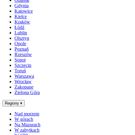
Gdańsk
Gdynia
Katowice
Kielce
Kraków
Łódź
Lublin
Olsztyn
Opole
Poznań
Rzeszów
Sopot
Szczecin
Toruń
Warszawa
Wrocław
Zakopane
Zielona Góra
Regiony
▾
Nad morzem
W górach
Na Mazurach
W zabytkach