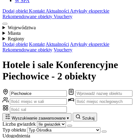
W SPA
Dodaj obiekt
Kontakt
Aktualności
Artykuły eksperckie
Rekomendowane obiekty
Vouchery
Województwa
Miasta
Regiony
Dodaj obiekt
Kontakt
Aktualności
Artykuły eksperckie
Rekomendowane obiekty
Vouchery
Hotele i sale Konferencyjne
Piechowice - 2 obiekty
Wyszukiwanie zaawansowane
▾
Szukaj
Liczba gwiazdek
Typ obiektu
Udogodnienia