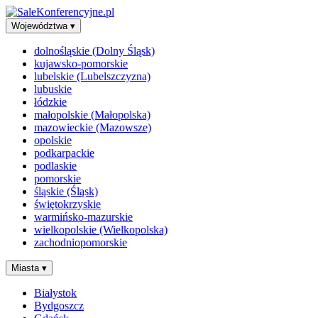
Województwa
▾
dolnośląskie (Dolny Śląsk)
kujawsko-pomorskie
lubelskie (Lubelszczyzna)
lubuskie
łódzkie
małopolskie (Małopolska)
mazowieckie (Mazowsze)
opolskie
podkarpackie
podlaskie
pomorskie
śląskie (Śląsk)
świętokrzyskie
warmińsko-mazurskie
wielkopolskie (Wielkopolska)
zachodniopomorskie
Miasta
▾
Białystok
Bydgoszcz