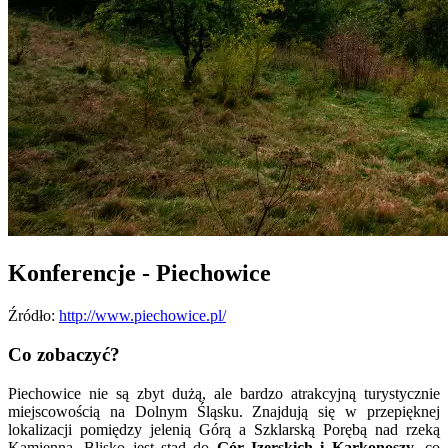
Konferencje - Piechowice
Źródło:
http://www.piechowice.pl/
Co zobaczyć?
Piechowice nie są zbyt dużą, ale bardzo atrakcyjną turystycznie
miejscowością na Dolnym Śląsku. Znajdują się w przepięknej
lokalizacji pomiędzy jelenią Górą a Szklarską Porębą nad rzeką
Kamienną. Blisko jest stąd do
Gór Izerskich i Karkonoszy
, co