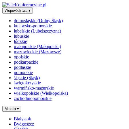
Województwa
▾
dolnośląskie (Dolny Śląsk)
kujawsko-pomorskie
lubelskie (Lubelszczyzna)
lubuskie
łódzkie
małopolskie (Małopolska)
mazowieckie (Mazowsze)
opolskie
podkarpackie
podlaskie
pomorskie
śląskie (Śląsk)
świętokrzyskie
warmińsko-mazurskie
wielkopolskie (Wielkopolska)
zachodniopomorskie
Miasta
▾
Białystok
Bydgoszcz