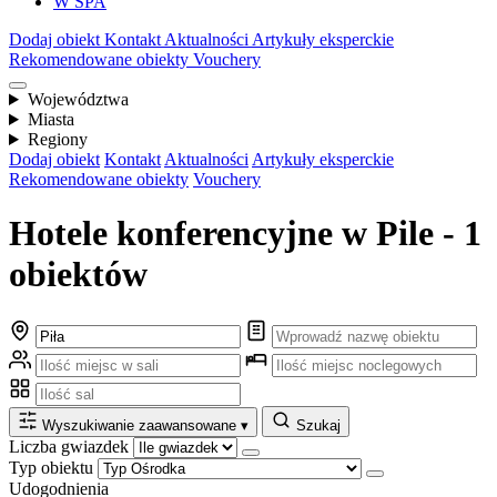
W SPA
Dodaj obiekt
Kontakt
Aktualności
Artykuły eksperckie
Rekomendowane obiekty
Vouchery
Województwa
Miasta
Regiony
Dodaj obiekt
Kontakt
Aktualności
Artykuły eksperckie
Rekomendowane obiekty
Vouchery
Hotele konferencyjne w Pile - 1
obiektów
Wyszukiwanie zaawansowane
▾
Szukaj
Liczba gwiazdek
Typ obiektu
Udogodnienia