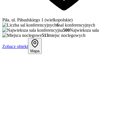
Piła, ul. Piłsudskiego 1 (wielkopolskie)
6
sal konferencyjnych
500
Najwieksza sala
513
miejsc noclegowych
Zobacz obiekt
Mapa