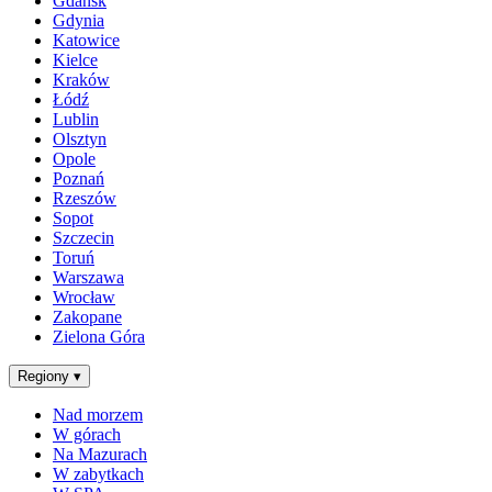
Gdańsk
Gdynia
Katowice
Kielce
Kraków
Łódź
Lublin
Olsztyn
Opole
Poznań
Rzeszów
Sopot
Szczecin
Toruń
Warszawa
Wrocław
Zakopane
Zielona Góra
Regiony
▾
Nad morzem
W górach
Na Mazurach
W zabytkach