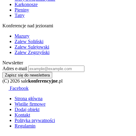
Karkonosze
Pieniny
Tatry
Konferencje nad jeziorami
Mazury
Zalew Soliński
Zalew Sulejowski
Zalew Zegrzyński
Newsletter
Adres e-mail
Zapisz się do newslettera
(C) 2026 sale
konferencyjne
.pl
Facebook
Strona główna
Wigilie firmowe
Dodaj obiekt
Kontakt
Polityka prywatności
Regulamin