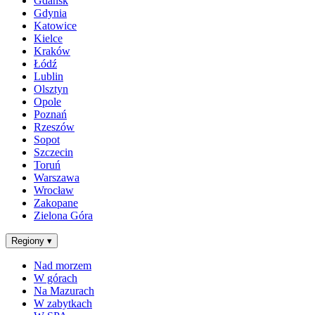
Gdańsk
Gdynia
Katowice
Kielce
Kraków
Łódź
Lublin
Olsztyn
Opole
Poznań
Rzeszów
Sopot
Szczecin
Toruń
Warszawa
Wrocław
Zakopane
Zielona Góra
Regiony
▾
Nad morzem
W górach
Na Mazurach
W zabytkach