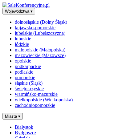
Województwa
▾
dolnośląskie (Dolny Śląsk)
kujawsko-pomorskie
lubelskie (Lubelszczyzna)
lubuskie
łódzkie
małopolskie (Małopolska)
mazowieckie (Mazowsze)
opolskie
podkarpackie
podlaskie
pomorskie
śląskie (Śląsk)
świętokrzyskie
warmińsko-mazurskie
wielkopolskie (Wielkopolska)
zachodniopomorskie
Miasta
▾
Białystok
Bydgoszcz