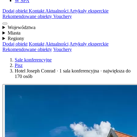
W SPA
Dodaj obiekt
Kontakt
Aktualności
Artykuły eksperckie
Rekomendowane obiekty
Vouchery
Województwa
Miasta
Regiony
Dodaj obiekt
Kontakt
Aktualności
Artykuły eksperckie
Rekomendowane obiekty
Vouchery
Sale konferencyjne
Pisz
Hotel Joseph Conrad · 1 sala konferencyjna · największa do
170 osób