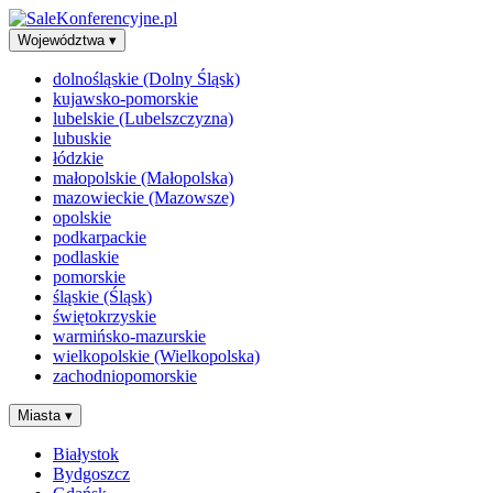
Województwa
▾
dolnośląskie (Dolny Śląsk)
kujawsko-pomorskie
lubelskie (Lubelszczyzna)
lubuskie
łódzkie
małopolskie (Małopolska)
mazowieckie (Mazowsze)
opolskie
podkarpackie
podlaskie
pomorskie
śląskie (Śląsk)
świętokrzyskie
warmińsko-mazurskie
wielkopolskie (Wielkopolska)
zachodniopomorskie
Miasta
▾
Białystok
Bydgoszcz