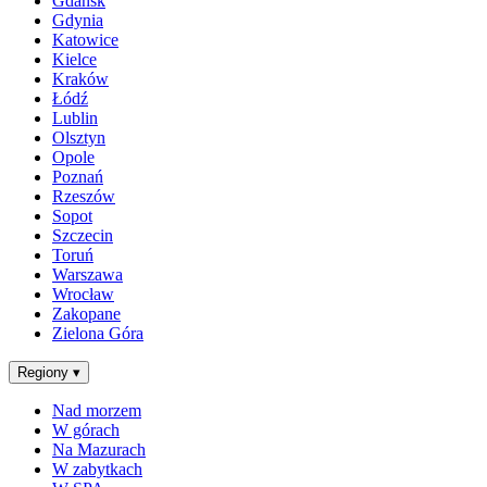
Gdańsk
Gdynia
Katowice
Kielce
Kraków
Łódź
Lublin
Olsztyn
Opole
Poznań
Rzeszów
Sopot
Szczecin
Toruń
Warszawa
Wrocław
Zakopane
Zielona Góra
Regiony
▾
Nad morzem
W górach
Na Mazurach
W zabytkach