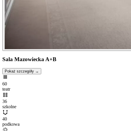
Sala Mazowiecka A+B
Pokaż szczegóły →
60
teatr
36
szkolne
40
podkowa