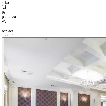
szkolne
98
podkowa
—
bankiet
130
m²