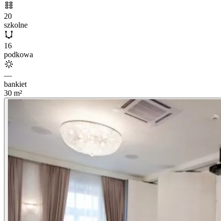
20
szkolne
16
podkowa
—
bankiet
30
m²