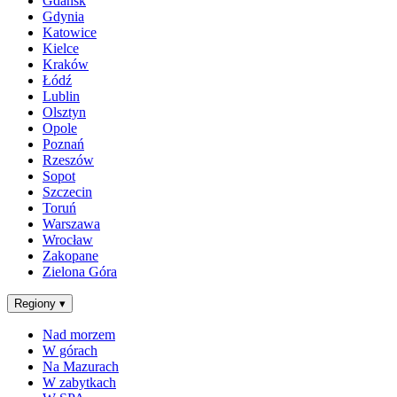
Gdańsk
Gdynia
Katowice
Kielce
Kraków
Łódź
Lublin
Olsztyn
Opole
Poznań
Rzeszów
Sopot
Szczecin
Toruń
Warszawa
Wrocław
Zakopane
Zielona Góra
Regiony
▾
Nad morzem
W górach
Na Mazurach
W zabytkach