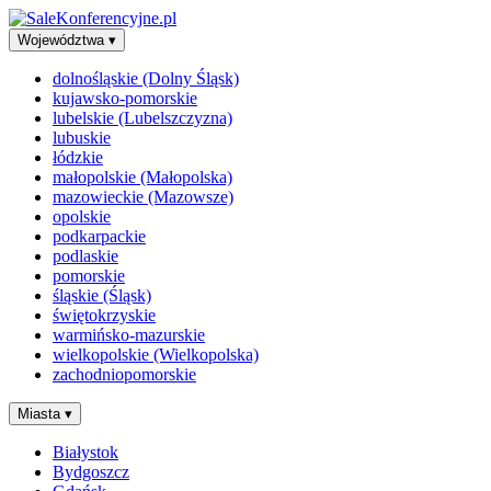
Województwa
▾
dolnośląskie (Dolny Śląsk)
kujawsko-pomorskie
lubelskie (Lubelszczyzna)
lubuskie
łódzkie
małopolskie (Małopolska)
mazowieckie (Mazowsze)
opolskie
podkarpackie
podlaskie
pomorskie
śląskie (Śląsk)
świętokrzyskie
warmińsko-mazurskie
wielkopolskie (Wielkopolska)
zachodniopomorskie
Miasta
▾
Białystok
Bydgoszcz