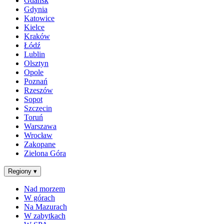
Gdańsk
Gdynia
Katowice
Kielce
Kraków
Łódź
Lublin
Olsztyn
Opole
Poznań
Rzeszów
Sopot
Szczecin
Toruń
Warszawa
Wrocław
Zakopane
Zielona Góra
Regiony
▾
Nad morzem
W górach
Na Mazurach
W zabytkach