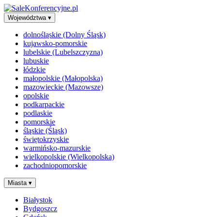
Województwa
▾
dolnośląskie (Dolny Śląsk)
kujawsko-pomorskie
lubelskie (Lubelszczyzna)
lubuskie
łódzkie
małopolskie (Małopolska)
mazowieckie (Mazowsze)
opolskie
podkarpackie
podlaskie
pomorskie
śląskie (Śląsk)
świętokrzyskie
warmińsko-mazurskie
wielkopolskie (Wielkopolska)
zachodniopomorskie
Miasta
▾
Białystok
Bydgoszcz