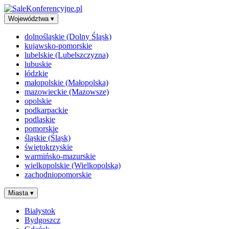
Województwa
▾
dolnośląskie (Dolny Śląsk)
kujawsko-pomorskie
lubelskie (Lubelszczyzna)
lubuskie
łódzkie
małopolskie (Małopolska)
mazowieckie (Mazowsze)
opolskie
podkarpackie
podlaskie
pomorskie
śląskie (Śląsk)
świętokrzyskie
warmińsko-mazurskie
wielkopolskie (Wielkopolska)
zachodniopomorskie
Miasta
▾
Białystok
Bydgoszcz