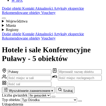
W SPA
Dodaj obiekt
Kontakt
Aktualności
Artykuły eksperckie
Rekomendowane obiekty
Vouchery
Województwa
Miasta
Regiony
Dodaj obiekt
Kontakt
Aktualności
Artykuły eksperckie
Rekomendowane obiekty
Vouchery
Hotele i sale Konferencyjne
Puławy - 5 obiektów
Wyszukiwanie zaawansowane
▾
Szukaj
Liczba gwiazdek
Typ obiektu
Udogodnienia