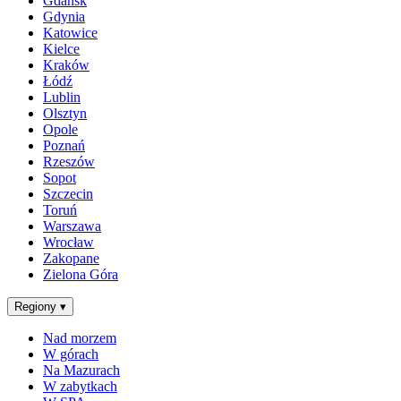
Gdańsk
Gdynia
Katowice
Kielce
Kraków
Łódź
Lublin
Olsztyn
Opole
Poznań
Rzeszów
Sopot
Szczecin
Toruń
Warszawa
Wrocław
Zakopane
Zielona Góra
Regiony
▾
Nad morzem
W górach
Na Mazurach
W zabytkach