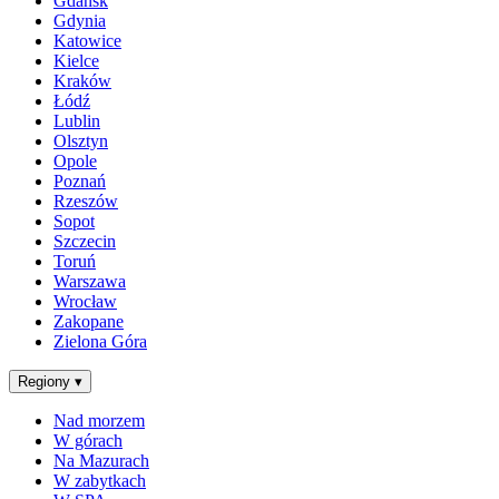
Gdańsk
Gdynia
Katowice
Kielce
Kraków
Łódź
Lublin
Olsztyn
Opole
Poznań
Rzeszów
Sopot
Szczecin
Toruń
Warszawa
Wrocław
Zakopane
Zielona Góra
Regiony
▾
Nad morzem
W górach
Na Mazurach
W zabytkach