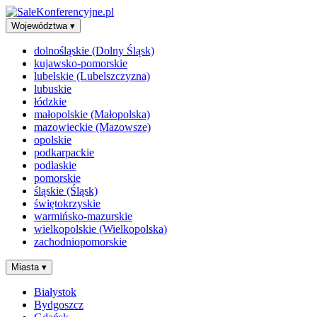
Województwa
▾
dolnośląskie (Dolny Śląsk)
kujawsko-pomorskie
lubelskie (Lubelszczyzna)
lubuskie
łódzkie
małopolskie (Małopolska)
mazowieckie (Mazowsze)
opolskie
podkarpackie
podlaskie
pomorskie
śląskie (Śląsk)
świętokrzyskie
warmińsko-mazurskie
wielkopolskie (Wielkopolska)
zachodniopomorskie
Miasta
▾
Białystok
Bydgoszcz