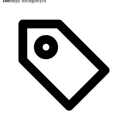
160
miejsc noclegowych