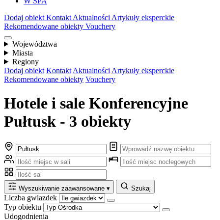
W SPA
Dodaj obiekt
Kontakt
Aktualności
Artykuły eksperckie
Rekomendowane obiekty
Vouchery
Województwa
Miasta
Regiony
Dodaj obiekt
Kontakt
Aktualności
Artykuły eksperckie
Rekomendowane obiekty
Vouchery
Hotele i sale Konferencyjne
Pułtusk - 3 obiekty
Wyszukiwanie zaawansowane
▾
Szukaj
Liczba gwiazdek
Typ obiektu
Udogodnienia