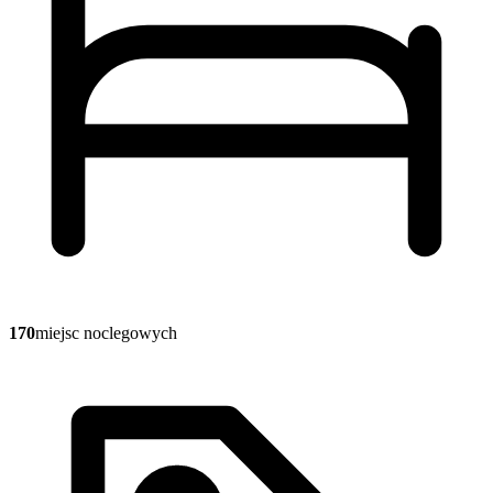
170
miejsc noclegowych