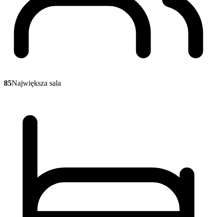
85
Największa sala