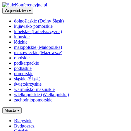
Województwa
▾
dolnośląskie (Dolny Śląsk)
kujawsko-pomorskie
lubelskie (Lubelszczyzna)
lubuskie
łódzkie
małopolskie (Małopolska)
mazowieckie (Mazowsze)
opolskie
podkarpackie
podlaskie
pomorskie
śląskie (Śląsk)
świętokrzyskie
warmińsko-mazurskie
wielkopolskie (Wielkopolska)
zachodniopomorskie
Miasta
▾
Białystok
Bydgoszcz