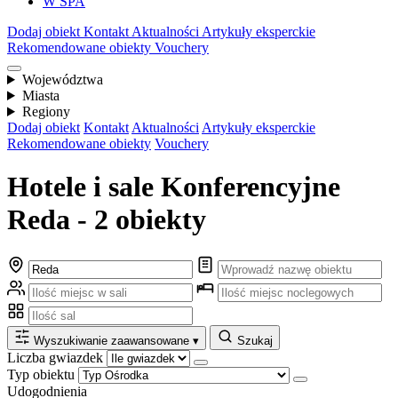
W SPA
Dodaj obiekt
Kontakt
Aktualności
Artykuły eksperckie
Rekomendowane obiekty
Vouchery
Województwa
Miasta
Regiony
Dodaj obiekt
Kontakt
Aktualności
Artykuły eksperckie
Rekomendowane obiekty
Vouchery
Hotele i sale Konferencyjne
Reda - 2 obiekty
Wyszukiwanie zaawansowane
▾
Szukaj
Liczba gwiazdek
Typ obiektu
Udogodnienia