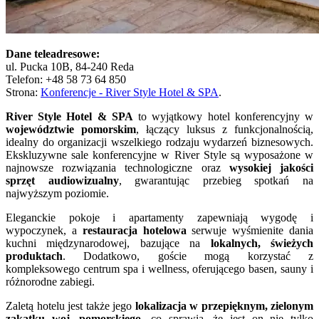
Dane teleadresowe:
ul. Pucka 10B, 84-240 Reda
Telefon: +48 58 73 64 850
Strona:
Konferencje - River Style Hotel & SPA
.
River Style Hotel & SPA
to wyjątkowy hotel konferencyjny w
województwie pomorskim
, łączący luksus z funkcjonalnością,
idealny do organizacji wszelkiego rodzaju wydarzeń biznesowych.
Ekskluzywne sale konferencyjne w River Style są wyposażone w
najnowsze rozwiązania technologiczne oraz
wysokiej jakości
sprzęt audiowizualny
, gwarantując przebieg spotkań na
najwyższym poziomie.
Eleganckie pokoje i apartamenty zapewniają wygodę i
wypoczynek, a
restauracja hotelowa
serwuje wyśmienite dania
kuchni międzynarodowej, bazujące na
lokalnych, świeżych
produktach
. Dodatkowo, goście mogą korzystać z
kompleksowego centrum spa i wellness, oferującego basen, sauny i
różnorodne zabiegi.
Zaletą hotelu jest także jego
lokalizacja w przepięknym, zielonym
zakątku
woj. pomorskiego
, co sprawia, że jest on nie tylko