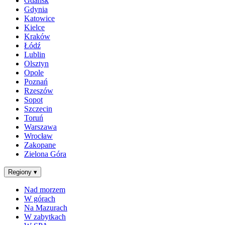
Gdańsk
Gdynia
Katowice
Kielce
Kraków
Łódź
Lublin
Olsztyn
Opole
Poznań
Rzeszów
Sopot
Szczecin
Toruń
Warszawa
Wrocław
Zakopane
Zielona Góra
Regiony
▾
Nad morzem
W górach
Na Mazurach
W zabytkach