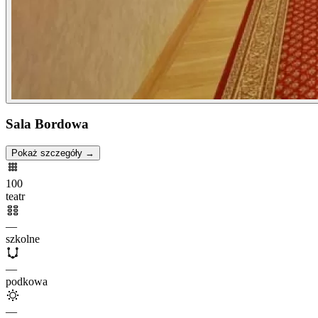
Sala Bordowa
Pokaż szczegóły →
100
teatr
—
szkolne
—
podkowa
—