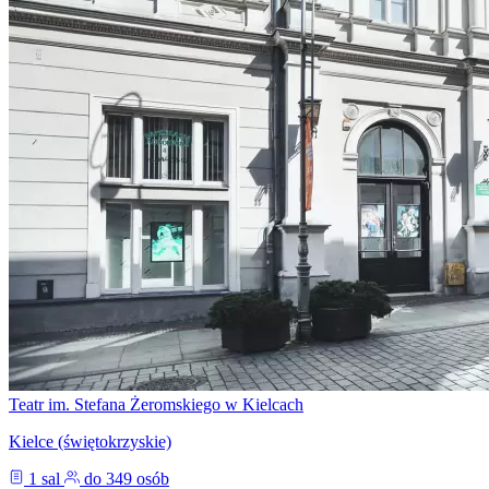
Teatr im. Stefana Żeromskiego w Kielcach
Kielce (świętokrzyskie)
1 sal
do 349 osób