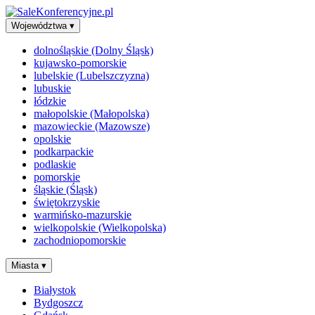
Województwa
▾
dolnośląskie (Dolny Śląsk)
kujawsko-pomorskie
lubelskie (Lubelszczyzna)
lubuskie
łódzkie
małopolskie (Małopolska)
mazowieckie (Mazowsze)
opolskie
podkarpackie
podlaskie
pomorskie
śląskie (Śląsk)
świętokrzyskie
warmińsko-mazurskie
wielkopolskie (Wielkopolska)
zachodniopomorskie
Miasta
▾
Białystok
Bydgoszcz