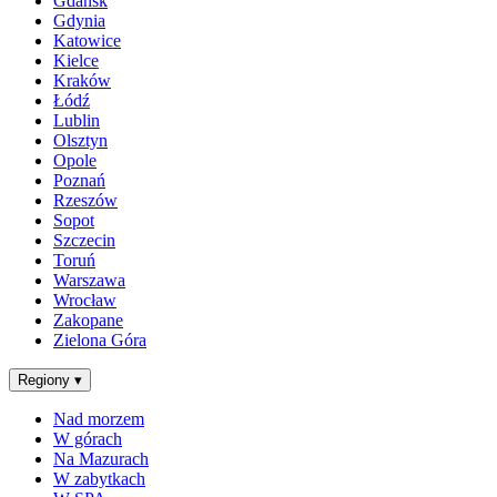
Gdańsk
Gdynia
Katowice
Kielce
Kraków
Łódź
Lublin
Olsztyn
Opole
Poznań
Rzeszów
Sopot
Szczecin
Toruń
Warszawa
Wrocław
Zakopane
Zielona Góra
Regiony
▾
Nad morzem
W górach
Na Mazurach
W zabytkach