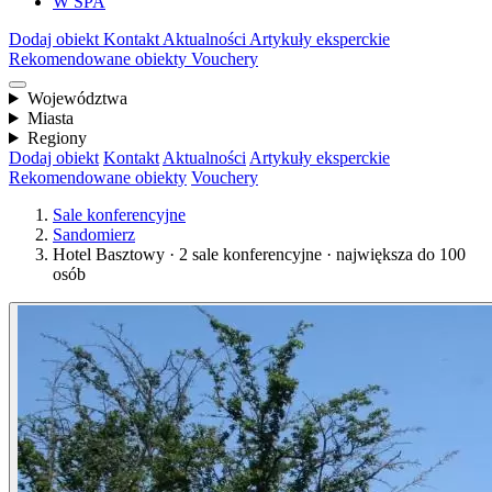
W SPA
Dodaj obiekt
Kontakt
Aktualności
Artykuły eksperckie
Rekomendowane obiekty
Vouchery
Województwa
Miasta
Regiony
Dodaj obiekt
Kontakt
Aktualności
Artykuły eksperckie
Rekomendowane obiekty
Vouchery
Sale konferencyjne
Sandomierz
Hotel Basztowy · 2 sale konferencyjne · największa do 100
osób