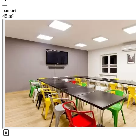
—
bankiet
45
m²