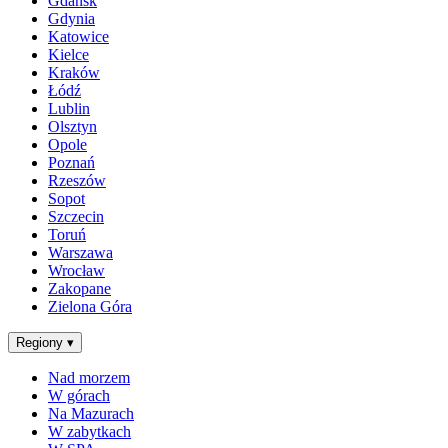
Gdańsk
Gdynia
Katowice
Kielce
Kraków
Łódź
Lublin
Olsztyn
Opole
Poznań
Rzeszów
Sopot
Szczecin
Toruń
Warszawa
Wrocław
Zakopane
Zielona Góra
Regiony
▾
Nad morzem
W górach
Na Mazurach
W zabytkach