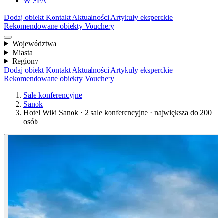
W SPA
Dodaj obiekt
Kontakt
Aktualności
Artykuły eksperckie
Rekomendowane obiekty
Vouchery
Województwa
Miasta
Regiony
Dodaj obiekt
Kontakt
Aktualności
Artykuły eksperckie
Rekomendowane obiekty
Vouchery
Sale konferencyjne
Sanok
Hotel Wiki Sanok · 2 sale konferencyjne · największa do 200
osób