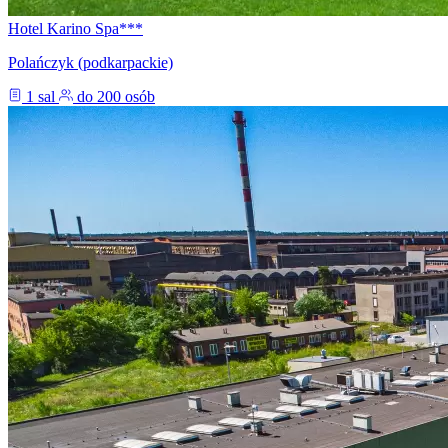
Hotel Karino Spa***
Polańczyk (podkarpackie)
1 sal
do 200 osób