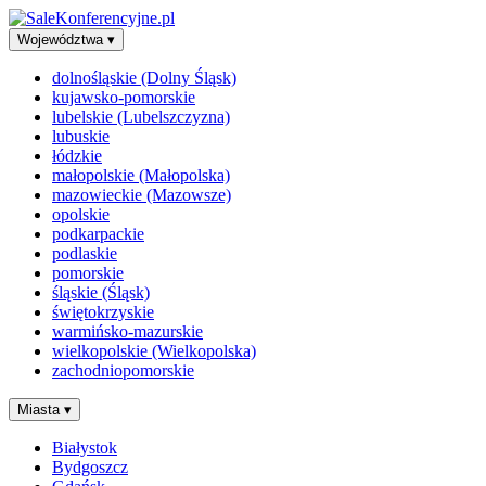
Województwa
▾
dolnośląskie (Dolny Śląsk)
kujawsko-pomorskie
lubelskie (Lubelszczyzna)
lubuskie
łódzkie
małopolskie (Małopolska)
mazowieckie (Mazowsze)
opolskie
podkarpackie
podlaskie
pomorskie
śląskie (Śląsk)
świętokrzyskie
warmińsko-mazurskie
wielkopolskie (Wielkopolska)
zachodniopomorskie
Miasta
▾
Białystok
Bydgoszcz