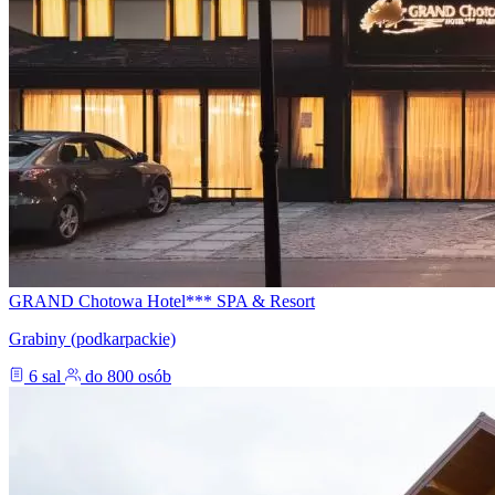
GRAND Chotowa Hotel*** SPA & Resort
Grabiny (podkarpackie)
6 sal
do 800 osób