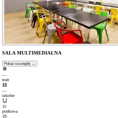
SALA MULTIMEDIALNA
Pokaż szczegóły →
—
teatr
—
szkolne
35
podkowa