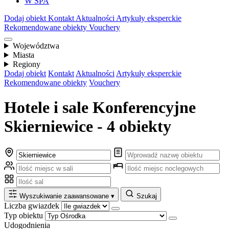
W SPA
Dodaj obiekt
Kontakt
Aktualności
Artykuły eksperckie
Rekomendowane obiekty
Vouchery
Województwa
Miasta
Regiony
Dodaj obiekt
Kontakt
Aktualności
Artykuły eksperckie
Rekomendowane obiekty
Vouchery
Hotele i sale Konferencyjne
Skierniewice - 4 obiekty
Wyszukiwanie zaawansowane
▾
Szukaj
Liczba gwiazdek
Typ obiektu
Udogodnienia