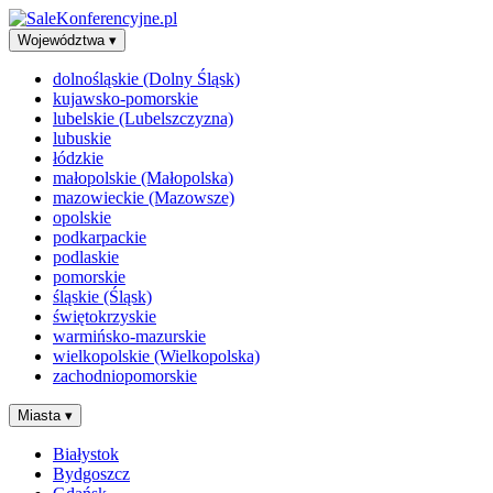
Województwa
▾
dolnośląskie (Dolny Śląsk)
kujawsko-pomorskie
lubelskie (Lubelszczyzna)
lubuskie
łódzkie
małopolskie (Małopolska)
mazowieckie (Mazowsze)
opolskie
podkarpackie
podlaskie
pomorskie
śląskie (Śląsk)
świętokrzyskie
warmińsko-mazurskie
wielkopolskie (Wielkopolska)
zachodniopomorskie
Miasta
▾
Białystok
Bydgoszcz