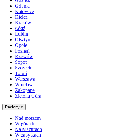
Gdańsk
Gdynia
Katowice
Kielce
Kraków
Łódź
Lublin
Olsztyn
Opole
Poznań
Rzeszów
Sopot
Szczecin
Toruń
Warszawa
Wrocław
Zakopane
Zielona Góra
Regiony
▾
Nad morzem
W górach
Na Mazurach
W zabytkach