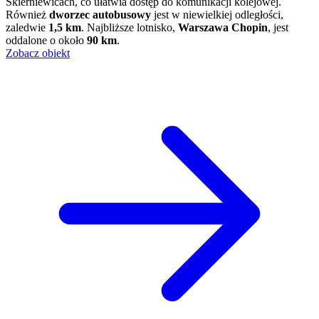
Skierniewicach, co ułatwia dostęp do komunikacji kolejowej.
Również
dworzec autobusowy
jest w niewielkiej odległości,
zaledwie
1,5 km
. Najbliższe lotnisko,
Warszawa Chopin
, jest
oddalone o około
90 km
.
Zobacz obiekt