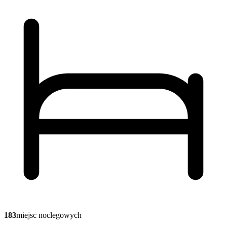
183
miejsc noclegowych