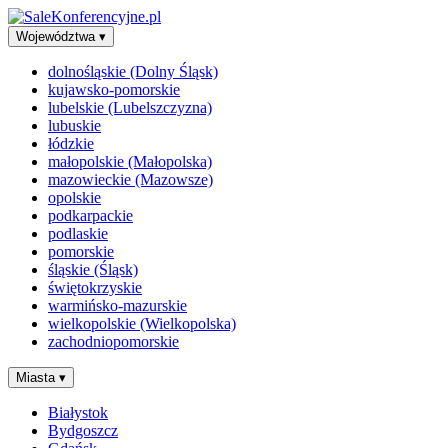
Województwa
▾
dolnośląskie (Dolny Śląsk)
kujawsko-pomorskie
lubelskie (Lubelszczyzna)
lubuskie
łódzkie
małopolskie (Małopolska)
mazowieckie (Mazowsze)
opolskie
podkarpackie
podlaskie
pomorskie
śląskie (Śląsk)
świętokrzyskie
warmińsko-mazurskie
wielkopolskie (Wielkopolska)
zachodniopomorskie
Miasta
▾
Białystok
Bydgoszcz