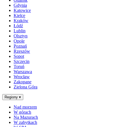
Gdańsk
Gdynia
Katowice
Kielce
Kraków
Łódź
Lublin
Olsztyn
Opole
Poznań
Rzeszów
Sopot
Szczecin
Toruń
Warszawa
Wrocław
Zakopane
Zielona Góra
Regiony
▾
Nad morzem
W górach
Na Mazurach
W zabytkach