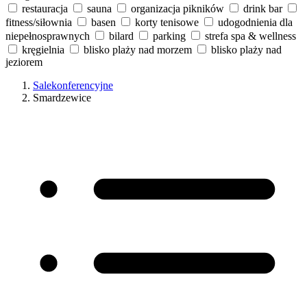
restauracja
sauna
organizacja pikników
drink bar
fitness/siłownia
basen
korty tenisowe
udogodnienia dla
niepełnosprawnych
bilard
parking
strefa spa & wellness
kręgielnia
blisko plaży nad morzem
blisko plaży nad
jeziorem
Salekonferencyjne
Smardzewice