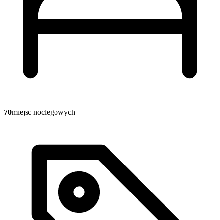
70
miejsc noclegowych