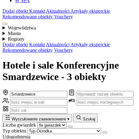
W SPA
Dodaj obiekt
Kontakt
Aktualności
Artykuły eksperckie
Rekomendowane obiekty
Vouchery
Województwa
Miasta
Regiony
Dodaj obiekt
Kontakt
Aktualności
Artykuły eksperckie
Rekomendowane obiekty
Vouchery
Hotele i sale Konferencyjne
Smardzewice - 3 obiekty
Wyszukiwanie zaawansowane
▾
Szukaj
Liczba gwiazdek
Typ obiektu
Udogodnienia