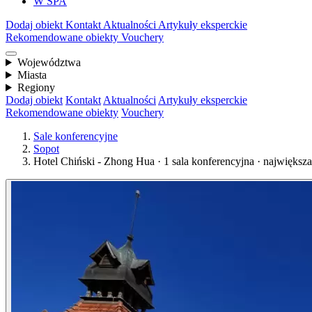
W SPA
Dodaj obiekt
Kontakt
Aktualności
Artykuły eksperckie
Rekomendowane obiekty
Vouchery
Województwa
Miasta
Regiony
Dodaj obiekt
Kontakt
Aktualności
Artykuły eksperckie
Rekomendowane obiekty
Vouchery
Sale konferencyjne
Sopot
Hotel Chiński - Zhong Hua · 1 sala konferencyjna · największ