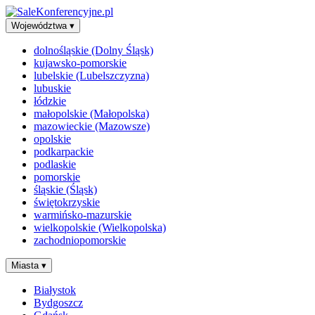
Województwa
▾
dolnośląskie (Dolny Śląsk)
kujawsko-pomorskie
lubelskie (Lubelszczyzna)
lubuskie
łódzkie
małopolskie (Małopolska)
mazowieckie (Mazowsze)
opolskie
podkarpackie
podlaskie
pomorskie
śląskie (Śląsk)
świętokrzyskie
warmińsko-mazurskie
wielkopolskie (Wielkopolska)
zachodniopomorskie
Miasta
▾
Białystok
Bydgoszcz