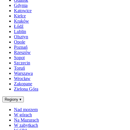
Gdańsk
Gdynia
Katowice
Kielce
Kraków
Łódź
Lublin
Olsztyn
Opole
Poznań
Rzeszów
Sopot
Szczecin
Toruń
Warszawa
Wrocław
Zakopane
Zielona Góra
Regiony
▾
Nad morzem
W górach
Na Mazurach
W zabytkach