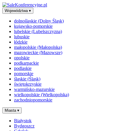
Województwa
▾
dolnośląskie (Dolny Śląsk)
kujawsko-pomorskie
lubelskie (Lubelszczyzna)
lubuskie
łódzkie
małopolskie (Małopolska)
mazowieckie (Mazowsze)
opolskie
podkarpackie
podlaskie
pomorskie
śląskie (Śląsk)
świętokrzyskie
warmińsko-mazurskie
wielkopolskie (Wielkopolska)
zachodniopomorskie
Miasta
▾
Białystok
Bydgoszcz