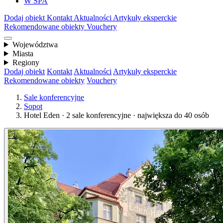
W SPA
Dodaj obiekt
Kontakt
Aktualności
Artykuły eksperckie
Rekomendowane obiekty
Vouchery
Województwa
Miasta
Regiony
Dodaj obiekt
Kontakt
Aktualności
Artykuły eksperckie
Rekomendowane obiekty
Vouchery
Sale konferencyjne
Sopot
Hotel Eden · 2 sale konferencyjne · największa do 40 osób