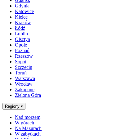
Gdańsk
Gdynia
Katowice
Kielce
Kraków
Łódź
Lublin
Olsztyn
Opole
Poznań
Rzeszów
Sopot
Szczecin
Toruń
Warszawa
Wrocław
Zakopane
Zielona Góra
Regiony
▾
Nad morzem
W górach
Na Mazurach
W zabytkach