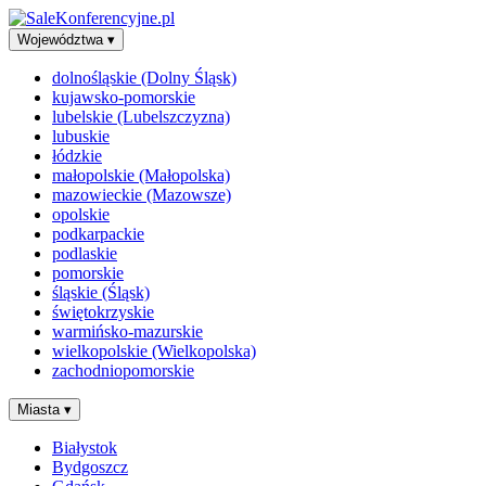
Województwa
▾
dolnośląskie (Dolny Śląsk)
kujawsko-pomorskie
lubelskie (Lubelszczyzna)
lubuskie
łódzkie
małopolskie (Małopolska)
mazowieckie (Mazowsze)
opolskie
podkarpackie
podlaskie
pomorskie
śląskie (Śląsk)
świętokrzyskie
warmińsko-mazurskie
wielkopolskie (Wielkopolska)
zachodniopomorskie
Miasta
▾
Białystok
Bydgoszcz