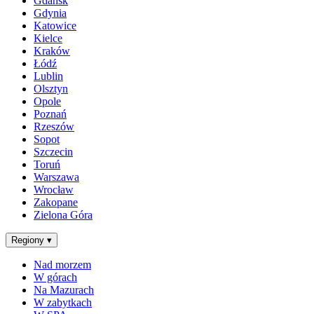
Gdańsk
Gdynia
Katowice
Kielce
Kraków
Łódź
Lublin
Olsztyn
Opole
Poznań
Rzeszów
Sopot
Szczecin
Toruń
Warszawa
Wrocław
Zakopane
Zielona Góra
Regiony
▾
Nad morzem
W górach
Na Mazurach
W zabytkach