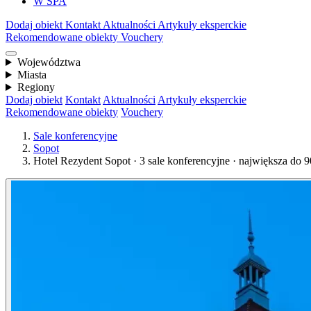
W SPA
Dodaj obiekt
Kontakt
Aktualności
Artykuły eksperckie
Rekomendowane obiekty
Vouchery
Województwa
Miasta
Regiony
Dodaj obiekt
Kontakt
Aktualności
Artykuły eksperckie
Rekomendowane obiekty
Vouchery
Sale konferencyjne
Sopot
Hotel Rezydent Sopot · 3 sale konferencyjne · największa do 