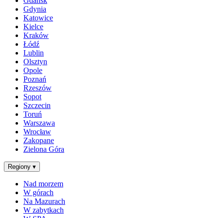
Gdańsk
Gdynia
Katowice
Kielce
Kraków
Łódź
Lublin
Olsztyn
Opole
Poznań
Rzeszów
Sopot
Szczecin
Toruń
Warszawa
Wrocław
Zakopane
Zielona Góra
Regiony
▾
Nad morzem
W górach
Na Mazurach
W zabytkach