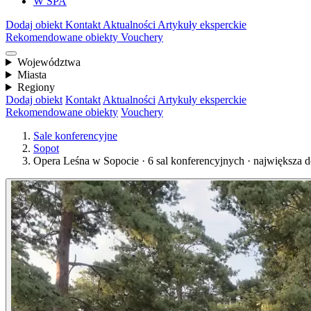
W SPA
Dodaj obiekt
Kontakt
Aktualności
Artykuły eksperckie
Rekomendowane obiekty
Vouchery
Województwa
Miasta
Regiony
Dodaj obiekt
Kontakt
Aktualności
Artykuły eksperckie
Rekomendowane obiekty
Vouchery
Sale konferencyjne
Sopot
Opera Leśna w Sopocie · 6 sal konferencyjnych · największa 