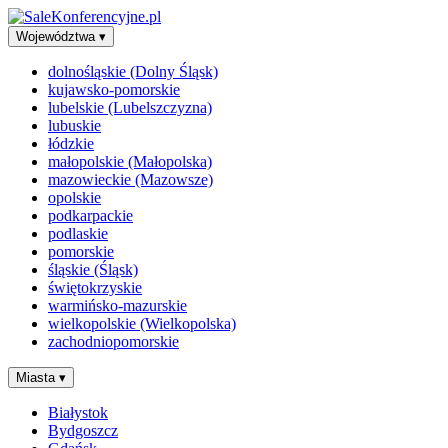
Województwa
▾
dolnośląskie (Dolny Śląsk)
kujawsko-pomorskie
lubelskie (Lubelszczyzna)
lubuskie
łódzkie
małopolskie (Małopolska)
mazowieckie (Mazowsze)
opolskie
podkarpackie
podlaskie
pomorskie
śląskie (Śląsk)
świętokrzyskie
warmińsko-mazurskie
wielkopolskie (Wielkopolska)
zachodniopomorskie
Miasta
▾
Białystok
Bydgoszcz