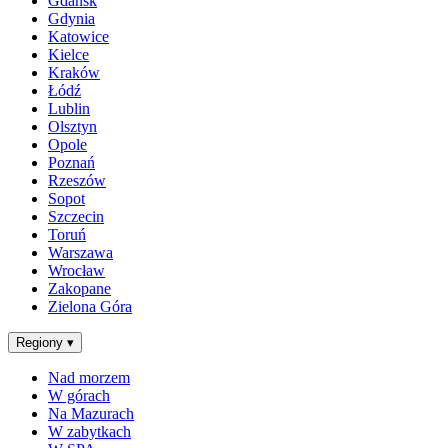
Gdańsk
Gdynia
Katowice
Kielce
Kraków
Łódź
Lublin
Olsztyn
Opole
Poznań
Rzeszów
Sopot
Szczecin
Toruń
Warszawa
Wrocław
Zakopane
Zielona Góra
Regiony
▾
Nad morzem
W górach
Na Mazurach
W zabytkach