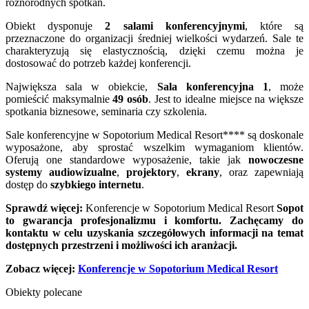
różnorodnych spotkań.
Obiekt dysponuje
2 salami konferencyjnymi
, które są
przeznaczone do organizacji średniej wielkości wydarzeń. Sale te
charakteryzują się elastycznością, dzięki czemu można je
dostosować do potrzeb każdej konferencji.
Największa sala w obiekcie,
Sala konferencyjna 1
, może
pomieścić maksymalnie
49 osób
. Jest to idealne miejsce na większe
spotkania biznesowe, seminaria czy szkolenia.
Sale konferencyjne w Sopotorium Medical Resort**** są doskonale
wyposażone, aby sprostać wszelkim wymaganiom klientów.
Oferują one standardowe wyposażenie, takie jak
nowoczesne
systemy audiowizualne
,
projektory
,
ekrany
, oraz zapewniają
dostęp do
szybkiego internetu
.
Sprawdź więcej:
Konferencje w Sopotorium Medical Resort
Sopot
to gwarancja profesjonalizmu i komfortu. Zachęcamy do
kontaktu w celu uzyskania szczegółowych informacji na temat
dostępnych przestrzeni i możliwości ich aranżacji.
Zobacz więcej:
Konferencje w Sopotorium Medical Resort
Obiekty polecane