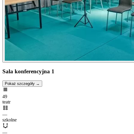
Sala konferencyjna 1
Pokaż szczegóły →
49
teatr
—
szkolne
—