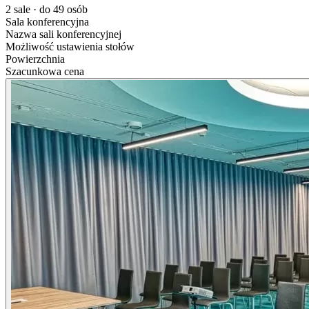
2 sale · do 49 osób
Sala konferencyjna
Nazwa sali konferencyjnej
Możliwość ustawienia stołów
Powierzchnia
Szacunkowa cena