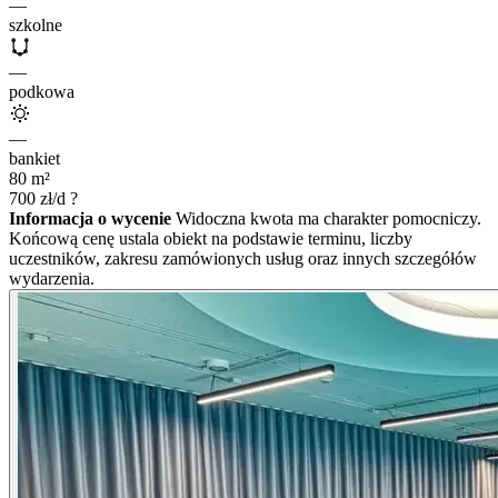
—
szkolne
—
podkowa
—
bankiet
80
m²
700
zł/d
?
Informacja o wycenie
Widoczna kwota ma charakter pomocniczy.
Końcową cenę ustala obiekt na podstawie terminu, liczby
uczestników, zakresu zamówionych usług oraz innych szczegółów
wydarzenia.