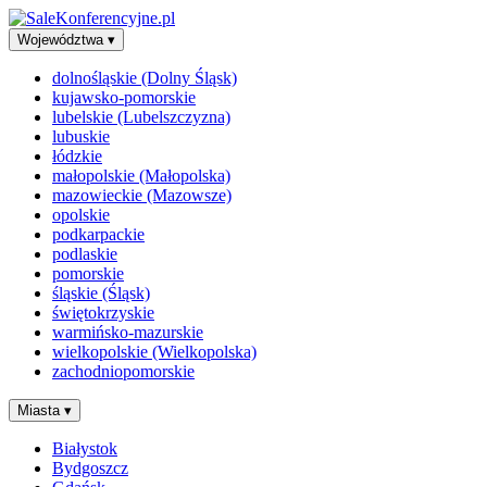
Województwa
▾
dolnośląskie (Dolny Śląsk)
kujawsko-pomorskie
lubelskie (Lubelszczyzna)
lubuskie
łódzkie
małopolskie (Małopolska)
mazowieckie (Mazowsze)
opolskie
podkarpackie
podlaskie
pomorskie
śląskie (Śląsk)
świętokrzyskie
warmińsko-mazurskie
wielkopolskie (Wielkopolska)
zachodniopomorskie
Miasta
▾
Białystok
Bydgoszcz