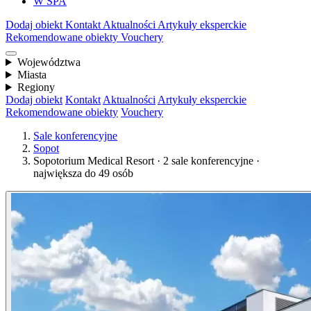
W SPA
Dodaj obiekt
Kontakt
Aktualności
Artykuły eksperckie
Rekomendowane obiekty
Vouchery
Województwa
Miasta
Regiony
Dodaj obiekt
Kontakt
Aktualności
Artykuły eksperckie
Rekomendowane obiekty
Vouchery
Sale konferencyjne
Sopot
Sopotorium Medical Resort · 2 sale konferencyjne ·
największa do 49 osób