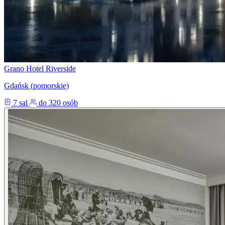
Grano Hotel Riverside
Gdańsk (pomorskie)
7 sal
do 320 osób