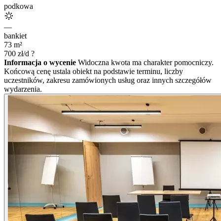
podkowa
—
bankiet
73
m²
700
zł/d
?
Informacja o wycenie
Widoczna kwota ma charakter pomocniczy.
Końcową cenę ustala obiekt na podstawie terminu, liczby
uczestników, zakresu zamówionych usług oraz innych szczegółów
wydarzenia.