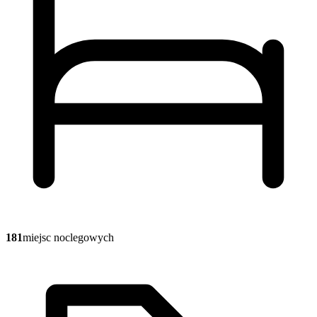
181
miejsc noclegowych