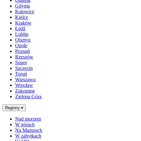
Gdańsk
Gdynia
Katowice
Kielce
Kraków
Łódź
Lublin
Olsztyn
Opole
Poznań
Rzeszów
Sopot
Szczecin
Toruń
Warszawa
Wrocław
Zakopane
Zielona Góra
Regiony
▾
Nad morzem
W górach
Na Mazurach
W zabytkach