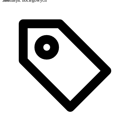
380
miejsc noclegowych