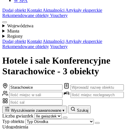
W SPA
Dodaj obiekt
Kontakt
Aktualności
Artykuły eksperckie
Rekomendowane obiekty
Vouchery
Województwa
Miasta
Regiony
Dodaj obiekt
Kontakt
Aktualności
Artykuły eksperckie
Rekomendowane obiekty
Vouchery
Hotele i sale Konferencyjne
Starachowice - 3 obiekty
Wyszukiwanie zaawansowane
▾
Szukaj
Liczba gwiazdek
Typ obiektu
Udogodnienia