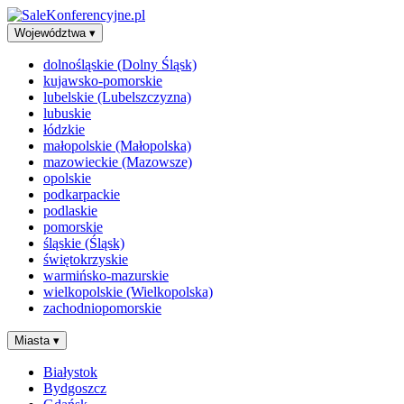
Województwa
▾
dolnośląskie (Dolny Śląsk)
kujawsko-pomorskie
lubelskie (Lubelszczyzna)
lubuskie
łódzkie
małopolskie (Małopolska)
mazowieckie (Mazowsze)
opolskie
podkarpackie
podlaskie
pomorskie
śląskie (Śląsk)
świętokrzyskie
warmińsko-mazurskie
wielkopolskie (Wielkopolska)
zachodniopomorskie
Miasta
▾
Białystok
Bydgoszcz