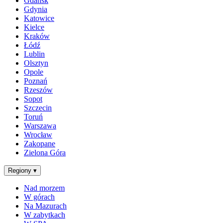
Gdańsk
Gdynia
Katowice
Kielce
Kraków
Łódź
Lublin
Olsztyn
Opole
Poznań
Rzeszów
Sopot
Szczecin
Toruń
Warszawa
Wrocław
Zakopane
Zielona Góra
Regiony
▾
Nad morzem
W górach
Na Mazurach
W zabytkach