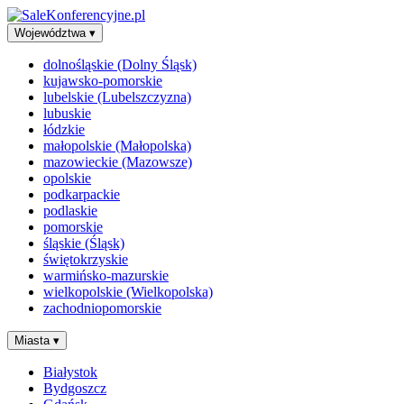
Województwa
▾
dolnośląskie (Dolny Śląsk)
kujawsko-pomorskie
lubelskie (Lubelszczyzna)
lubuskie
łódzkie
małopolskie (Małopolska)
mazowieckie (Mazowsze)
opolskie
podkarpackie
podlaskie
pomorskie
śląskie (Śląsk)
świętokrzyskie
warmińsko-mazurskie
wielkopolskie (Wielkopolska)
zachodniopomorskie
Miasta
▾
Białystok
Bydgoszcz