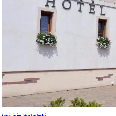
Gościniec Sucholeski