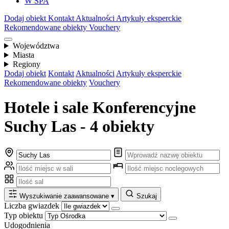
W SPA
Dodaj obiekt
Kontakt
Aktualności
Artykuły eksperckie
Rekomendowane obiekty
Vouchery
Województwa
Miasta
Regiony
Dodaj obiekt
Kontakt
Aktualności
Artykuły eksperckie
Rekomendowane obiekty
Vouchery
Hotele i sale Konferencyjne
Suchy Las - 4 obiekty
Wyszukiwanie zaawansowane
▾
Szukaj
Liczba gwiazdek
Typ obiektu
Udogodnienia