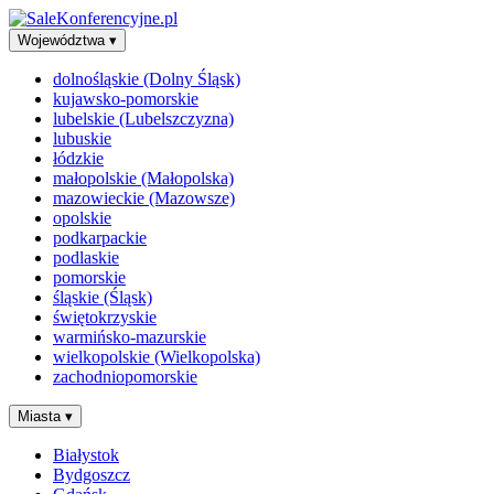
Województwa
▾
dolnośląskie (Dolny Śląsk)
kujawsko-pomorskie
lubelskie (Lubelszczyzna)
lubuskie
łódzkie
małopolskie (Małopolska)
mazowieckie (Mazowsze)
opolskie
podkarpackie
podlaskie
pomorskie
śląskie (Śląsk)
świętokrzyskie
warmińsko-mazurskie
wielkopolskie (Wielkopolska)
zachodniopomorskie
Miasta
▾
Białystok
Bydgoszcz