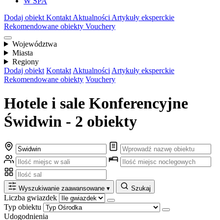
W SPA
Dodaj obiekt
Kontakt
Aktualności
Artykuły eksperckie
Rekomendowane obiekty
Vouchery
Województwa
Miasta
Regiony
Dodaj obiekt
Kontakt
Aktualności
Artykuły eksperckie
Rekomendowane obiekty
Vouchery
Hotele i sale Konferencyjne
Świdwin - 2 obiekty
Wyszukiwanie zaawansowane
▾
Szukaj
Liczba gwiazdek
Typ obiektu
Udogodnienia