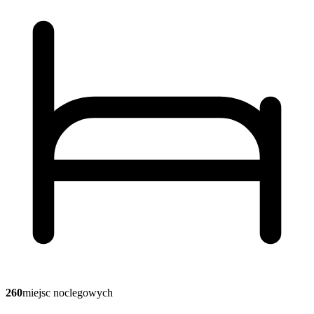
260
miejsc noclegowych