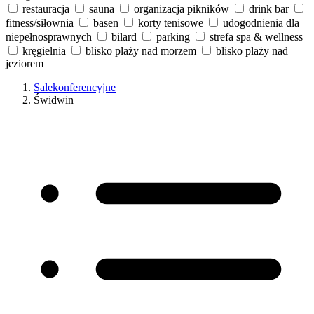
restauracja
sauna
organizacja pikników
drink bar
fitness/siłownia
basen
korty tenisowe
udogodnienia dla
niepełnosprawnych
bilard
parking
strefa spa & wellness
kręgielnia
blisko plaży nad morzem
blisko plaży nad
jeziorem
Salekonferencyjne
Świdwin