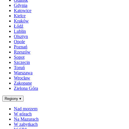
Gdańsk
Gdynia
Katowice
Kielce
Kraków
Łódź
Lublin
Olsztyn
Opole
Poznań
Rzeszów
Sopot
Szczecin
Toruń
Warszawa
Wrocław
Zakopane
Zielona Góra
Regiony
▾
Nad morzem
W górach
Na Mazurach
W zabytkach