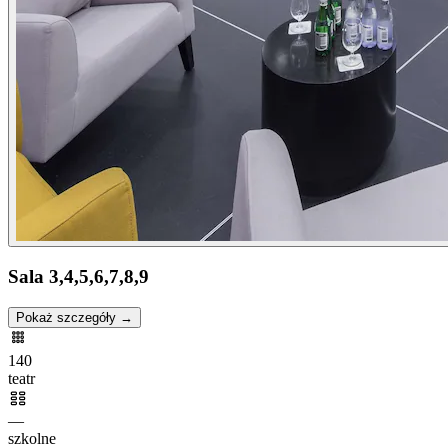
Sala 3,4,5,6,7,8,9
Pokaż szczegóły →
140
teatr
—
szkolne