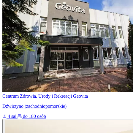
Centrum Zdrowia, Urody i Rekreacji Geovita
Dźwirzyno (zachodniopomorskie)
4 sal
do 180 osób