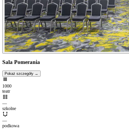
Sala Pomerania
Pokaż szczegóły →
1000
teatr
—
szkolne
—
podkowa