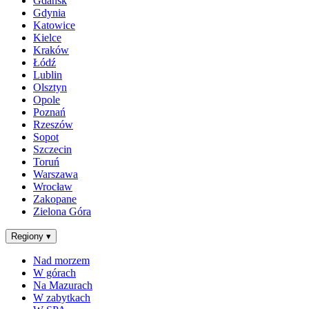
Gdańsk
Gdynia
Katowice
Kielce
Kraków
Łódź
Lublin
Olsztyn
Opole
Poznań
Rzeszów
Sopot
Szczecin
Toruń
Warszawa
Wrocław
Zakopane
Zielona Góra
Regiony
▾
Nad morzem
W górach
Na Mazurach
W zabytkach