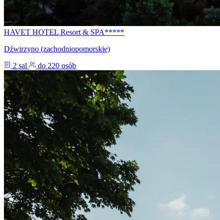
HAVET HOTEL Resort & SPA*****
Dźwirzyno (zachodniopomorskie)
2 sal
do 220 osób