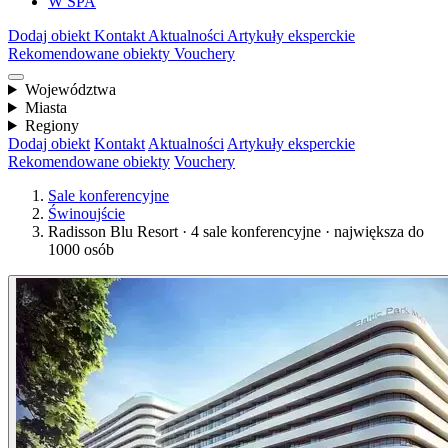
W SPA
Dodaj obiekt
Kontakt
Aktualności
Artykuły eksperckie
Rekomendowane obiekty
Vouchery
Województwa
Miasta
Regiony
Dodaj obiekt
Kontakt
Aktualności
Artykuły eksperckie
Rekomendowane obiekty
Vouchery
Sale konferencyjne
Świnoujście
Radisson Blu Resort · 4 sale konferencyjne · największa do
1000 osób