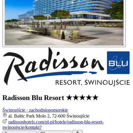
Radisson Blu Resort
★★★★★
Świnoujście · zachodniopomorskie
al. Baltic Park Molo 2, 72-600 Świnoujście
radissonhotels.com/pl-pl/hotele/radisson-blu-resort-
swinoujscie/kontakt?