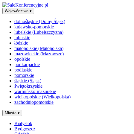
Województwa
▾
dolnośląskie (Dolny Śląsk)
kujawsko-pomorskie
lubelskie (Lubelszczyzna)
lubuskie
łódzkie
małopolskie (Małopolska)
mazowieckie (Mazowsze)
opolskie
podkarpackie
podlaskie
pomorskie
śląskie (Śląsk)
świętokrzyskie
warmińsko-mazurskie
wielkopolskie (Wielkopolska)
zachodniopomorskie
Miasta
▾
Białystok
Bydgoszcz