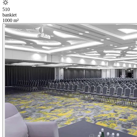
510
bankiet
1000
m²