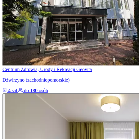
Centrum Zdrowia, Urody i Rekreacji Geovita
Dźwirzyno (zachodniopomorskie)
4 sal
do 180 osób