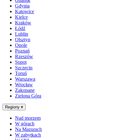
Gdańsk
Gdynia
Katowice
Kielce
Kraków
Łódź
Lublin
Olsztyn
Opole
Poznań
Rzeszów
Sopot
Szczecin
Toruń
Warszawa
Wrocław
Zakopane
Zielona Góra
Regiony
▾
Nad morzem
W górach
Na Mazurach
W zabytkach