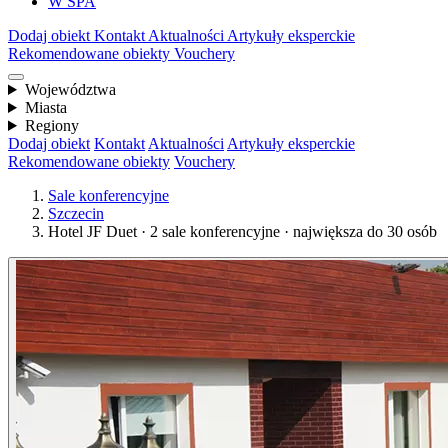
W SPA
Dodaj obiekt
Kontakt
Aktualności
Artykuły eksperckie
Rekomendowane obiekty
Vouchery
Województwa
Miasta
Regiony
Dodaj obiekt
Kontakt
Aktualności
Artykuły eksperckie
Rekomendowane obiekty
Vouchery
Sale konferencyjne
Szczecin
Hotel JF Duet · 2 sale konferencyjne · największa do 30 osób