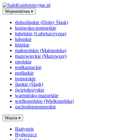
Województwa
▾
dolnośląskie (Dolny Śląsk)
kujawsko-pomorskie
lubelskie (Lubelszczyzna)
lubuskie
łódzkie
małopolskie (Małopolska)
mazowieckie (Mazowsze)
opolskie
podkarpackie
podlaskie
pomorskie
śląskie (Śląsk)
świętokrzyskie
warmińsko-mazurskie
wielkopolskie (Wielkopolska)
zachodniopomorskie
Miasta
▾
Białystok
Bydgoszcz