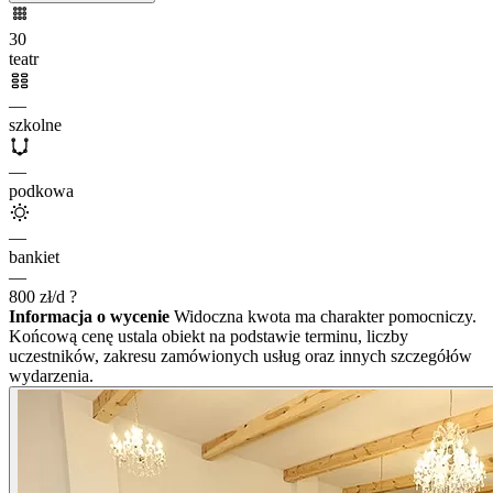
30
teatr
—
szkolne
—
podkowa
—
bankiet
—
800
zł/d
?
Informacja o wycenie
Widoczna kwota ma charakter pomocniczy.
Końcową cenę ustala obiekt na podstawie terminu, liczby
uczestników, zakresu zamówionych usług oraz innych szczegółów
wydarzenia.