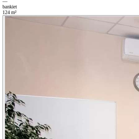
—
bankiet
124
m²