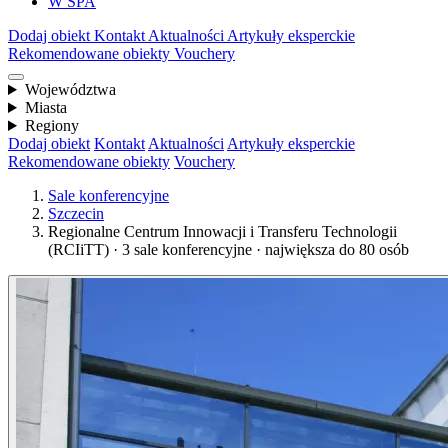
W SPA
Dodaj obiekt
Kontakt
Aktualności
Artykuły eksperckie
Rekomendowane obiekty
Vouchery
Województwa
Miasta
Regiony
Dodaj obiekt
Kontakt
Aktualności
Artykuły eksperckie
Rekomendowane obiekty
Vouchery
Sale konferencyjne
Szczecin
Regionalne Centrum Innowacji i Transferu Technologii
(RCIiTT) · 3 sale konferencyjne · największa do 80 osób