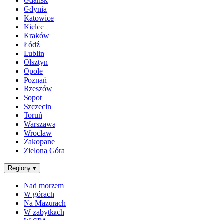
Gdańsk
Gdynia
Katowice
Kielce
Kraków
Łódź
Lublin
Olsztyn
Opole
Poznań
Rzeszów
Sopot
Szczecin
Toruń
Warszawa
Wrocław
Zakopane
Zielona Góra
Regiony
▾
Nad morzem
W górach
Na Mazurach
W zabytkach