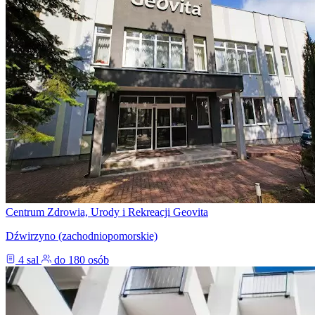
Centrum Zdrowia, Urody i Rekreacji Geovita
Dźwirzyno (zachodniopomorskie)
4 sal
do 180 osób