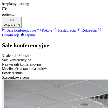
bezpłatny parking
projektor
Więcej (+7)
Sale konferencyjne
Pokoje
Restauracja
Rekreacja
Lokalizacja
Opinie
Sale konferencyjne
3 sale · do 80 osób
Sala konferencyjna
Nazwa sali konferencyjnej
Możliwość ustawienia stołów
Powierzchnia
Szacunkowa cena