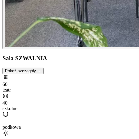
Sala SZWALNIA
Pokaż szczegóły →
60
teatr
40
szkolne
—
podkowa