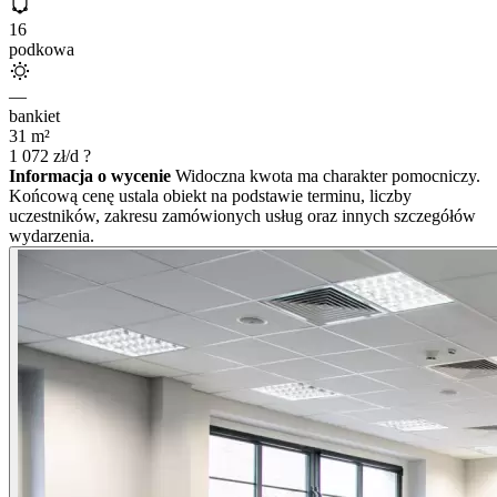
16
podkowa
—
bankiet
31
m²
1 072
zł/d
?
Informacja o wycenie
Widoczna kwota ma charakter pomocniczy.
Końcową cenę ustala obiekt na podstawie terminu, liczby
uczestników, zakresu zamówionych usług oraz innych szczegółów
wydarzenia.