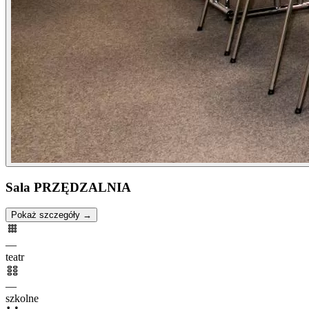
Sala PRZĘDZALNIA
Pokaż szczegóły →
—
teatr
—
szkolne