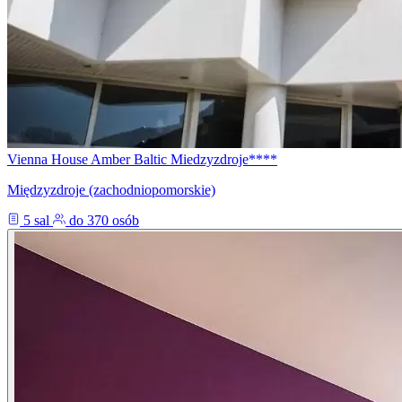
Vienna House Amber Baltic Miedzyzdroje****
Międzyzdroje (zachodniopomorskie)
5 sal
do 370 osób