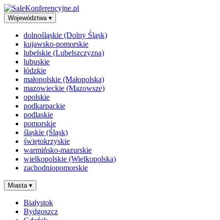
Województwa
▾
dolnośląskie (Dolny Śląsk)
kujawsko-pomorskie
lubelskie (Lubelszczyzna)
lubuskie
łódzkie
małopolskie (Małopolska)
mazowieckie (Mazowsze)
opolskie
podkarpackie
podlaskie
pomorskie
śląskie (Śląsk)
świętokrzyskie
warmińsko-mazurskie
wielkopolskie (Wielkopolska)
zachodniopomorskie
Miasta
▾
Białystok
Bydgoszcz