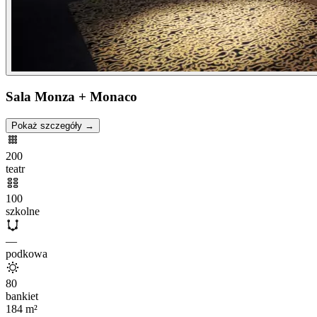
Sala Monza + Monaco
Pokaż szczegóły →
200
teatr
100
szkolne
—
podkowa
80
bankiet
184
m²