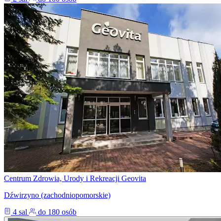
Centrum Zdrowia, Urody i Rekreacji Geovita
Dźwirzyno (zachodniopomorskie)
4 sal
do 180 osób