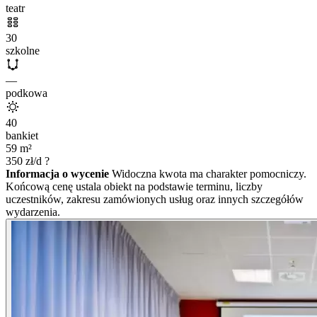
teatr
30
szkolne
—
podkowa
40
bankiet
59
m²
350
zł/d
?
Informacja o wycenie
Widoczna kwota ma charakter pomocniczy.
Końcową cenę ustala obiekt na podstawie terminu, liczby
uczestników, zakresu zamówionych usług oraz innych szczegółów
wydarzenia.