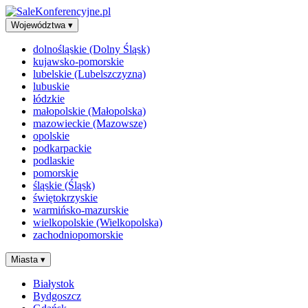
Województwa
▾
dolnośląskie (Dolny Śląsk)
kujawsko-pomorskie
lubelskie (Lubelszczyzna)
lubuskie
łódzkie
małopolskie (Małopolska)
mazowieckie (Mazowsze)
opolskie
podkarpackie
podlaskie
pomorskie
śląskie (Śląsk)
świętokrzyskie
warmińsko-mazurskie
wielkopolskie (Wielkopolska)
zachodniopomorskie
Miasta
▾
Białystok
Bydgoszcz