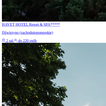
HAVET HOTEL Resort & SPA*****
Dźwirzyno (zachodniopomorskie)
2 sal
do 220 osób