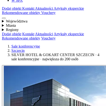
W SPA
Dodaj obiekt
Kontakt
Aktualności
Artykuły eksperckie
Rekomendowane obiekty
Vouchery
Województwa
Miasta
Regiony
Dodaj obiekt
Kontakt
Aktualności
Artykuły eksperckie
Rekomendowane obiekty
Vouchery
Sale konferencyjne
Szczecin
SILVER HOTEL & GOKART CENTER SZCZECIN · 4
sale konferencyjne · największa do 200 osób