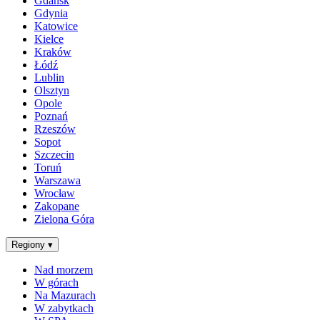
Gdańsk
Gdynia
Katowice
Kielce
Kraków
Łódź
Lublin
Olsztyn
Opole
Poznań
Rzeszów
Sopot
Szczecin
Toruń
Warszawa
Wrocław
Zakopane
Zielona Góra
Regiony
▾
Nad morzem
W górach
Na Mazurach
W zabytkach