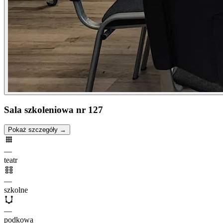
Sala szkoleniowa nr 127
Pokaż szczegóły →
—
teatr
—
szkolne
—
podkowa