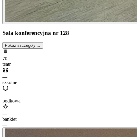
Sala konferencyjna nr 128
Pokaż szczegóły →
70
teatr
—
szkolne
—
podkowa
—
bankiet
—