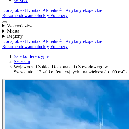
W SPA
Dodaj obiekt
Kontakt
Aktualności
Artykuły eksperckie
Rekomendowane obiekty
Vouchery
Województwa
Miasta
Regiony
Dodaj obiekt
Kontakt
Aktualności
Artykuły eksperckie
Rekomendowane obiekty
Vouchery
Sale konferencyjne
Szczecin
Wojewódzki Zakład Doskonalenia Zawodowego w
Szczecinie · 13 sal konferencyjnych · największa do 100 osób