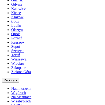
Gdańsk
Gdynia
Katowice
Kielce
Kraków
Łódź
Lublin
Olsztyn
Opole
Poznań
Rzeszów
Sopot
Szczecin
Toruń
Warszawa
Wrocław
Zakopane
Zielona Góra
Regiony
▾
Nad morzem
W górach
Na Mazurach
W zabytkach