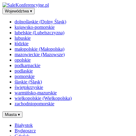
Województwa
▾
dolnośląskie (Dolny Śląsk)
kujawsko-pomorskie
lubelskie (Lubelszczyzna)
lubuskie
łódzkie
małopolskie (Małopolska)
mazowieckie (Mazowsze)
opolskie
podkarpackie
podlaskie
pomorskie
śląskie (Śląsk)
świętokrzyskie
warmińsko-mazurskie
wielkopolskie (Wielkopolska)
zachodniopomorskie
Miasta
▾
Białystok
Bydgoszcz