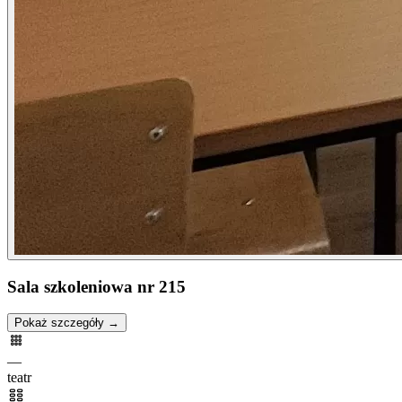
Sala szkoleniowa nr 215
Pokaż szczegóły →
—
teatr