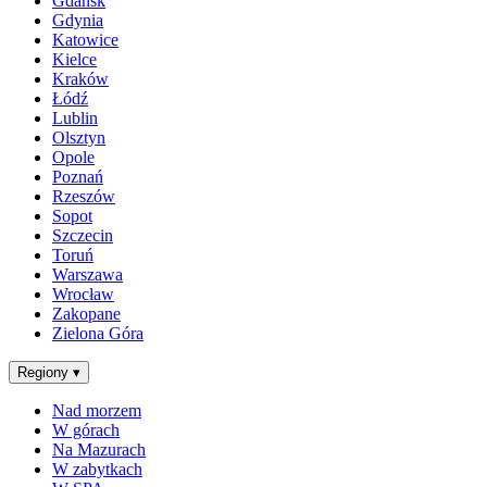
Gdańsk
Gdynia
Katowice
Kielce
Kraków
Łódź
Lublin
Olsztyn
Opole
Poznań
Rzeszów
Sopot
Szczecin
Toruń
Warszawa
Wrocław
Zakopane
Zielona Góra
Regiony
▾
Nad morzem
W górach
Na Mazurach
W zabytkach