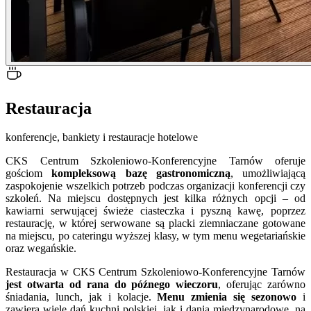
Restauracja
konferencje, bankiety i restauracje hotelowe
CKS Centrum Szkoleniowo-Konferencyjne Tarnów oferuje
gościom
kompleksową bazę gastronomiczną
, umożliwiającą
zaspokojenie wszelkich potrzeb podczas organizacji konferencji czy
szkoleń. Na miejscu dostępnych jest kilka różnych opcji – od
kawiarni serwującej świeże ciasteczka i pyszną kawę, poprzez
restaurację, w której serwowane są placki ziemniaczane gotowane
na miejscu, po cateringu wyższej klasy, w tym menu wegetariańskie
oraz wegańskie.
Restauracja w CKS Centrum Szkoleniowo-Konferencyjne Tarnów
jest otwarta od rana do późnego wieczoru
, oferując zarówno
śniadania, lunch, jak i kolacje.
Menu
zmienia się sezonowo
i
zawiera wiele dań kuchni polskiej, jak i dania międzynarodowe, na