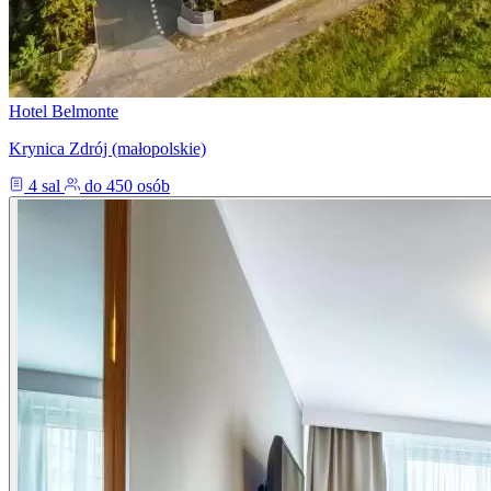
Hotel Belmonte
Krynica Zdrój (małopolskie)
4 sal
do 450 osób