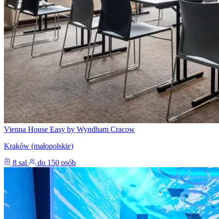
Vienna House Easy by Wyndham Cracow
Kraków (małopolskie)
8 sal
do 150 osób