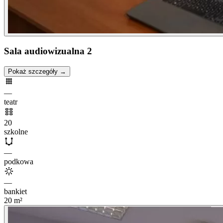
Sala audiowizualna 2
Pokaż szczegóły →
—
teatr
20
szkolne
—
podkowa
—
bankiet
20
m²