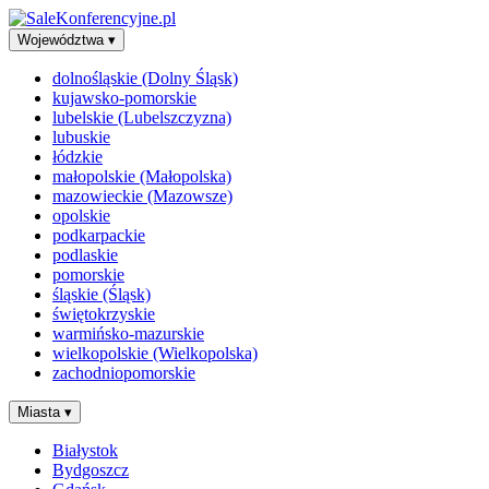
Województwa
▾
dolnośląskie (Dolny Śląsk)
kujawsko-pomorskie
lubelskie (Lubelszczyzna)
lubuskie
łódzkie
małopolskie (Małopolska)
mazowieckie (Mazowsze)
opolskie
podkarpackie
podlaskie
pomorskie
śląskie (Śląsk)
świętokrzyskie
warmińsko-mazurskie
wielkopolskie (Wielkopolska)
zachodniopomorskie
Miasta
▾
Białystok
Bydgoszcz