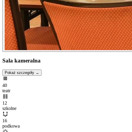
Sala kameralna
Pokaż szczegóły →
40
teatr
12
szkolne
16
podkowa