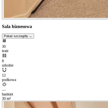
Sala biznesowa
Pokaż szczegóły →
30
teatr
8
szkolne
12
podkowa
—
bankiet
30
m²