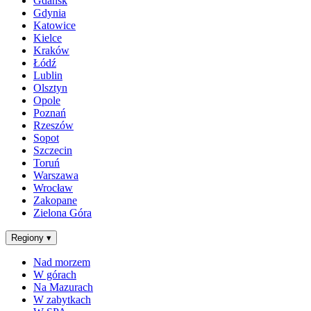
Gdańsk
Gdynia
Katowice
Kielce
Kraków
Łódź
Lublin
Olsztyn
Opole
Poznań
Rzeszów
Sopot
Szczecin
Toruń
Warszawa
Wrocław
Zakopane
Zielona Góra
Regiony
▾
Nad morzem
W górach
Na Mazurach
W zabytkach