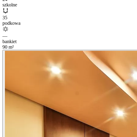
szkolne
35
podkowa
—
bankiet
90
m²