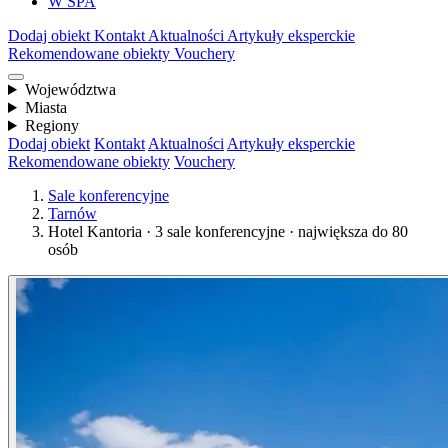
W SPA
Dodaj obiekt
Kontakt
Aktualności
Artykuły eksperckie
Rekomendowane obiekty
Vouchery
Województwa
Miasta
Regiony
Dodaj obiekt
Kontakt
Aktualności
Artykuły eksperckie
Rekomendowane obiekty
Vouchery
Sale konferencyjne
Tarnów
Hotel Kantoria · 3 sale konferencyjne · największa do 80
osób