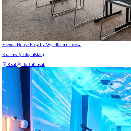
Vienna House Easy by Wyndham Cracow
Kraków (małopolskie)
8 sal
do 150 osób