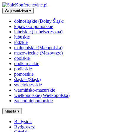
Województwa
▾
dolnośląskie (Dolny Śląsk)
kujawsko-pomorskie
lubelskie (Lubelszczyzna)
lubuskie
łódzkie
małopolskie (Małopolska)
mazowieckie (Mazowsze)
opolskie
podkarpackie
podlaskie
pomorskie
śląskie (Śląsk)
świętokrzyskie
warmińsko-mazurskie
wielkopolskie (Wielkopolska)
zachodniopomorskie
Miasta
▾
Białystok
Bydgoszcz