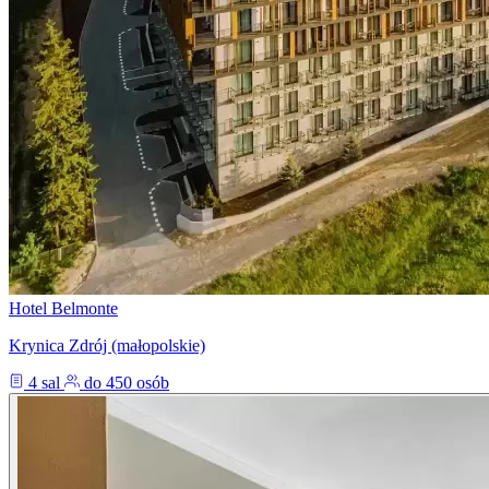
Hotel Belmonte
Krynica Zdrój (małopolskie)
4 sal
do 450 osób