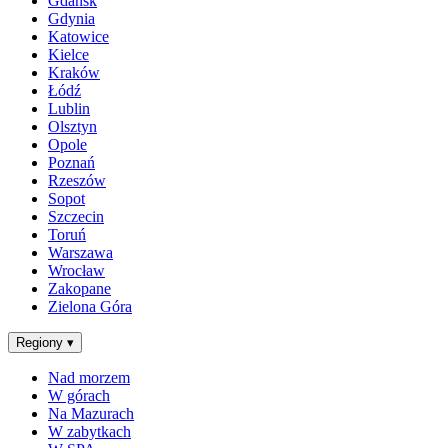
Gdańsk
Gdynia
Katowice
Kielce
Kraków
Łódź
Lublin
Olsztyn
Opole
Poznań
Rzeszów
Sopot
Szczecin
Toruń
Warszawa
Wrocław
Zakopane
Zielona Góra
Regiony
▾
Nad morzem
W górach
Na Mazurach
W zabytkach