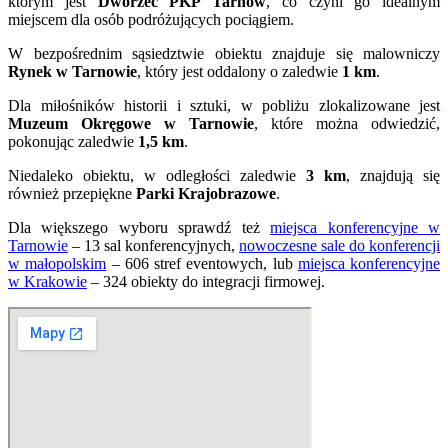
którym jest
Dworzec PKP Tarnów
, co czyni go idealnym
miejscem dla osób podróżujących pociągiem.
W bezpośrednim sąsiedztwie obiektu znajduje się malowniczy
Rynek w Tarnowie
, który jest oddalony o zaledwie
1 km
.
Dla miłośników historii i sztuki, w pobliżu zlokalizowane jest
Muzeum Okręgowe w Tarnowie
, które można odwiedzić,
pokonując zaledwie
1,5 km
.
Niedaleko obiektu, w odległości zaledwie
3 km
, znajdują się
również przepiękne
Parki Krajobrazowe
.
Dla większego wyboru sprawdź też
miejsca konferencyjne w
Tarnowie
– 13 sal konferencyjnych,
nowoczesne sale do konferencji
w małopolskim
– 606 stref eventowych, lub
miejsca konferencyjne
w Krakowie
– 324 obiekty do integracji firmowej.