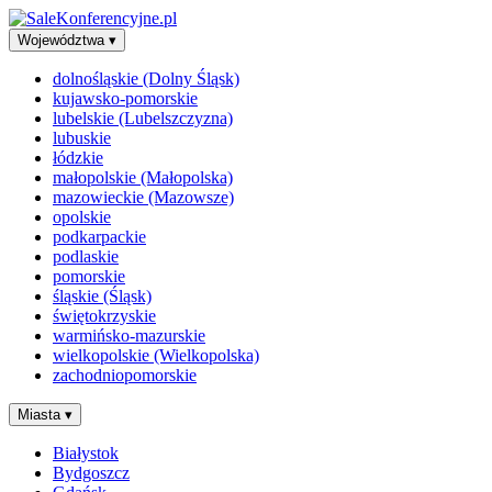
Województwa
▾
dolnośląskie (Dolny Śląsk)
kujawsko-pomorskie
lubelskie (Lubelszczyzna)
lubuskie
łódzkie
małopolskie (Małopolska)
mazowieckie (Mazowsze)
opolskie
podkarpackie
podlaskie
pomorskie
śląskie (Śląsk)
świętokrzyskie
warmińsko-mazurskie
wielkopolskie (Wielkopolska)
zachodniopomorskie
Miasta
▾
Białystok
Bydgoszcz